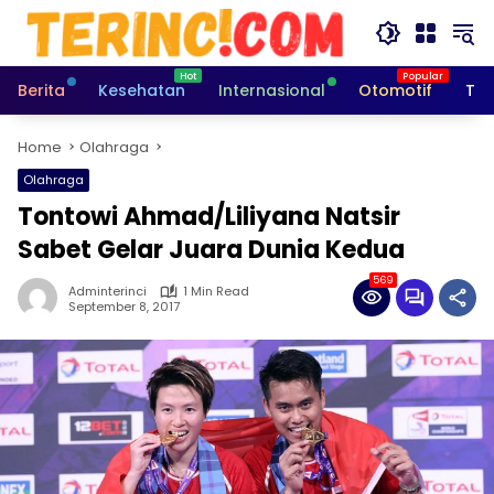
Skip
to
content
Berita
Kesehatan
Internasional
Otomotif
Tek
Home
Olahraga
Olahraga
Tontowi Ahmad/Liliyana Natsir
Sabet Gelar Juara Dunia Kedua
569
Adminterinci
1 Min Read
September 8, 2017