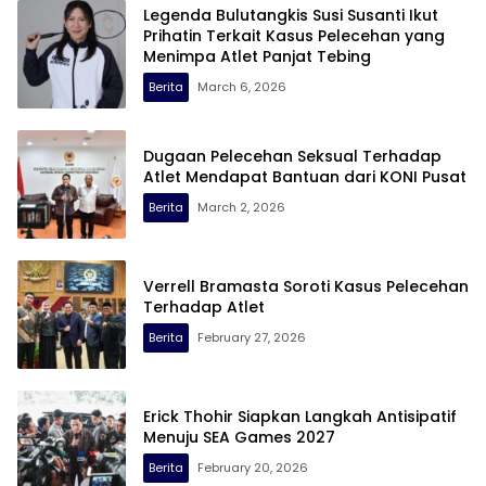
Legenda Bulutangkis Susi Susanti Ikut
Prihatin Terkait Kasus Pelecehan yang
Menimpa Atlet Panjat Tebing
Berita
March 6, 2026
Dugaan Pelecehan Seksual Terhadap
Atlet Mendapat Bantuan dari KONI Pusat
Berita
March 2, 2026
Verrell Bramasta Soroti Kasus Pelecehan
Terhadap Atlet
Berita
February 27, 2026
Erick Thohir Siapkan Langkah Antisipatif
Menuju SEA Games 2027
Berita
February 20, 2026