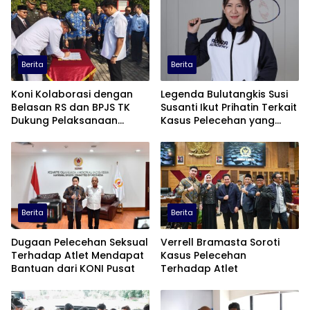
Berita
Berita
Koni Kolaborasi dengan
Legenda Bulutangkis Susi
Belasan RS dan BPJS TK
Susanti Ikut Prihatin Terkait
Dukung Pelaksanaan
Kasus Pelecehan yang
Pekan Olahraga
Menimpa Atlet Panjat
Tebing
Berita
Berita
Dugaan Pelecehan Seksual
Verrell Bramasta Soroti
Terhadap Atlet Mendapat
Kasus Pelecehan
Bantuan dari KONI Pusat
Terhadap Atlet