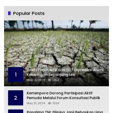
Popular Posts
Jawa Timur, NTB dan NTT Diprediksi Alami
1
Kekeringan Sepanjang Mei
May 14, 2024
1454
Kemenpora Dorong Partisipasi Aktif
2
Pemuda Melalui Forum Konsultasi Publik
May 31, 2024
1024
Panglima TNI: Filipina Janji Bebaskan Lima