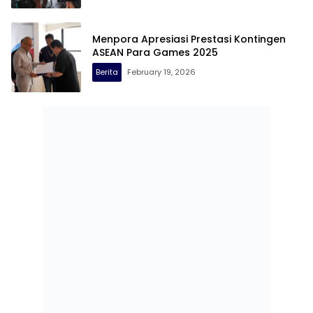
Menpora Apresiasi Prestasi Kontingen
ASEAN Para Games 2025
Berita
February 19, 2026