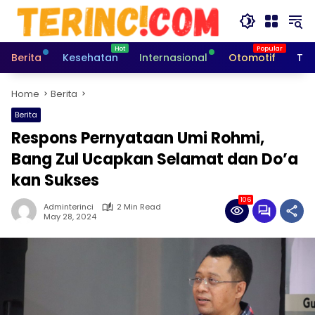
Skip
to
content
Berita
Kesehatan
Internasional
Otomotif
Tek
Home
Berita
Berita
Respons Pernyataan Umi Rohmi,
Bang Zul Ucapkan Selamat dan Do’a
kan Sukses
106
Adminterinci
2 Min Read
May 28, 2024