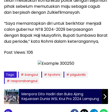
telah melakukan komunikasi politik dengan sejumlah
pihak sebelum memutuskan maju sebagai cagub
dan berpisah dengan Zulkieflimansyah.
“Saya memantapkan diri untuk berikhtiar menjadi
calon gubernur NTB 2024-2029 berpasangan
dengan Bapak Haji Musyafirin, Bupati Sumbawa Barat
dua periode,” kata Rohmi dalam keterangannya,
Post Views:
106
Tags:
bangzul
hjrohmi
pilgubntb
responsbangzul
Menpora Dito Hadiri dan Buka Ajang
Kejuaraan Dunia WSL Krui Pro 2024 Lampung