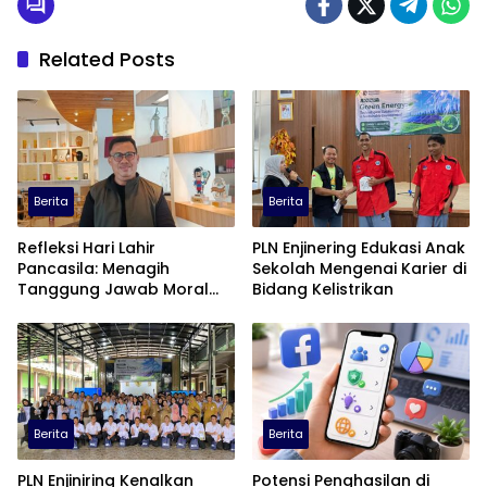
Related Posts
Berita
Berita
Refleksi Hari Lahir
PLN Enjinering Edukasi Anak
Pancasila: Menagih
Sekolah Mengenai Karier di
Tanggung Jawab Moral
Bidang Kelistrikan
dalam Diskursus Publik
Berita
Berita
PLN Enjiniring Kenalkan
Potensi Penghasilan di