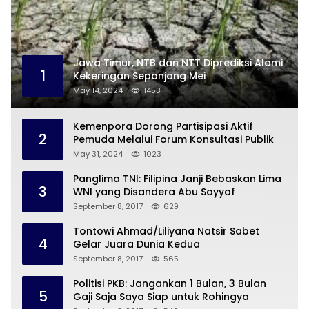
Jawa Timur, NTB dan NTT Diprediksi Alami
1
Kekeringan Sepanjang Mei
May 14, 2024
1453
Kemenpora Dorong Partisipasi Aktif
2
Pemuda Melalui Forum Konsultasi Publik
May 31, 2024
1023
Panglima TNI: Filipina Janji Bebaskan Lima
3
WNI yang Disandera Abu Sayyaf
September 8, 2017
629
Tontowi Ahmad/Liliyana Natsir Sabet
4
Gelar Juara Dunia Kedua
September 8, 2017
565
Politisi PKB: Jangankan 1 Bulan, 3 Bulan
5
Gaji Saja Saya Siap untuk Rohingya