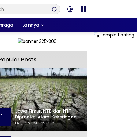
hraga
Lainnya
×
Popular Posts
Jawa Timur, NTB dan NTT
1
Diprediksi Alami Kekeringan
Sepanjang Mei
May 14, 2024
1452