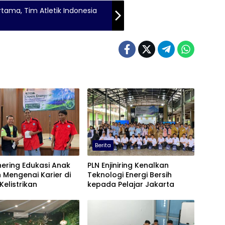
rtama, Tim Atletik Indonesia
Berita
ering Edukasi Anak
PLN Enjiniring Kenalkan
 Mengenai Karier di
Teknologi Energi Bersih
Kelistrikan
kepada Pelajar Jakarta