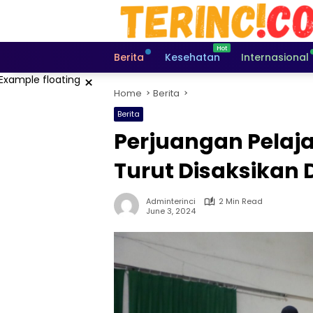
Skip
to
content
Berita
Kesehatan
Internasional
×
Home
Berita
Berita
Perjuangan Pelaja
Turut Disaksikan 
Adminterinci
2 Min Read
June 3, 2024