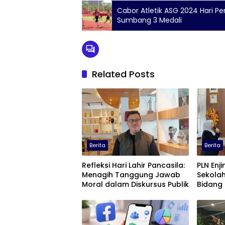
Cabor Atletik ASG 2024 Hari Pe
Sumbang 3 Medali
Related Posts
Berita
Berita
Refleksi Hari Lahir Pancasila:
PLN Enjin
Menagih Tanggung Jawab
Sekolah
Moral dalam Diskursus Publik
Bidang 