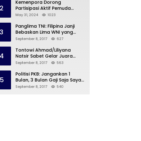
Kemenpora Dorong
2
Partisipasi Aktif Pemuda
Melalui Forum Konsultasi
May 31, 2024
1023
Publik
Panglima TNI: Filipina Janji
3
Bebaskan Lima WNI yang
Disandera Abu Sayyaf
September 8, 2017
627
Tontowi Ahmad/Liliyana
4
Natsir Sabet Gelar Juara
Dunia Kedua
September 8, 2017
563
Politisi PKB: Jangankan 1
5
Bulan, 3 Bulan Gaji Saja Saya
Siap untuk Rohingya
September 8, 2017
540