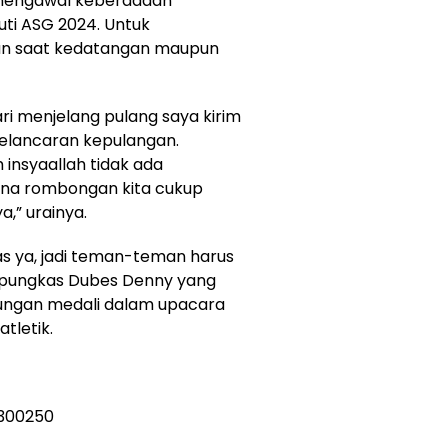
s mengawal keberadaan
ti ASG 2024. Untuk
an saat kedatangan maupun
ari menjelang pulang saya kirim
kelancaran kepulangan.
insyaallah tidak ada
na rombongan kita cukup
,” urainya.
 ya, jadi teman-teman harus
” pungkas Dubes Denny yang
ungan medali dalam upacara
tletik.