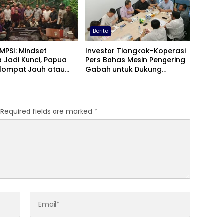
Berita
 MPSI: Mindset
Investor Tiongkok-Koperasi
 Jadi Kunci, Papua
Pers Bahas Mesin Pengering
elompat Jauh atau
Gabah untuk Dukung
gal
Pascapanen Sumut
Required fields are marked
*