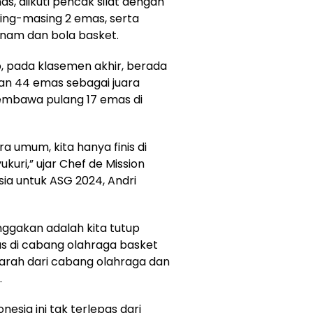
, diikuti pencak silat dengan
sing-masing 2 emas, serta
inam dan bola basket.
p, pada klasemen akhir, berada
an 44 emas sebagai juara
embawa pulang 17 emas di
ra umum, kita hanya finis di
ukuri,” ujar Chef de Mission
ia untuk ASG 2024, Andri
ggakan adalah kita tutup
s di cabang olahraga basket
ejarah dari cabang olahraga dan
.
esia ini tak terlepas dari