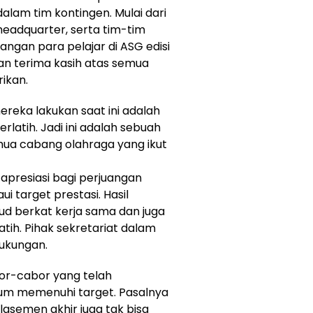
dalam tim kontingen. Mulai dari
 headquarter, serta tim-tim
ngan para pelajar di ASG edisi
an terima kasih atas semua
rikan.
reka lakukan saat ini adalah
rlatih. Jadi ini adalah sebuah
mua cabang olahraga yang ikut
apresiasi bagi perjuangan
target prestasi. Hasil
ud berkat kerja sama dan juga
atih. Pihak sekretariat dalam
dukungan.
bor-cabor yang telah
um memenuhi target. Pasalnya
klasemen akhir juga tak bisa