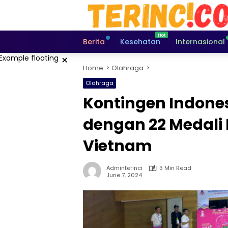
Skip
to
content
Berita
Kesehatan
Internasional
×
Home
Olahraga
Olahraga
Kontingen Indones
dengan 22 Medali 
Vietnam
Adminterinci
3 Min Read
June 7, 2024