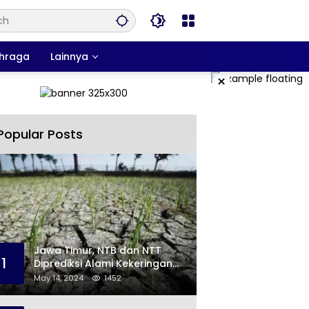
hraga
Lainnya
×
Popular Posts
Jawa Timur, NTB dan NTT
1
Diprediksi Alami Kekeringan
Sepanjang Mei
May 14, 2024
1452