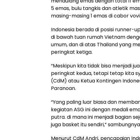
mendulang emas dengan total 11 emas
5 emas, bulu tangkis dan atletik ma
masing-masing 1 emas di cabor vov
Indonesia berada di posisi runner-u
di bawah tuan rumah Vietnam deng
umum, dan di atas Thailand yang m
peringkat ketiga.
“Meskipun kita tidak bisa menjadi jua
peringkat kedua, tetapi tetap kita sy
(CdM) atau Ketua Kontingen Indones
Paranoan.
“Yang paling luar biasa dan memban
kegiatan ASG ini dengan medali ema
putra. di mana ini menjadi bagian s
juga basket itu sendiri,” sambungnya
Menurut CdM Andri, pencapaian Indon