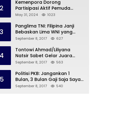
Kemenpora Dorong
2
Partisipasi Aktif Pemuda
Melalui Forum Konsultasi
May 31, 2024
1023
Publik
Panglima TNI: Filipina Janji
3
Bebaskan Lima WNI yang
Disandera Abu Sayyaf
September 8, 2017
627
Tontowi Ahmad/Liliyana
4
Natsir Sabet Gelar Juara
Dunia Kedua
September 8, 2017
563
Politisi PKB: Jangankan 1
5
Bulan, 3 Bulan Gaji Saja Saya
Siap untuk Rohingya
September 8, 2017
540