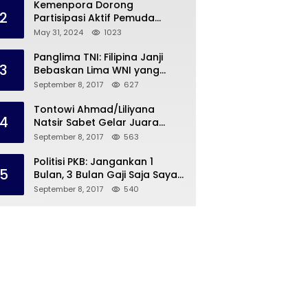
Kemenpora Dorong
2
Partisipasi Aktif Pemuda
Melalui Forum Konsultasi
May 31, 2024
1023
Publik
Panglima TNI: Filipina Janji
3
Bebaskan Lima WNI yang
Disandera Abu Sayyaf
September 8, 2017
627
Tontowi Ahmad/Liliyana
4
Natsir Sabet Gelar Juara
Dunia Kedua
September 8, 2017
563
Politisi PKB: Jangankan 1
5
Bulan, 3 Bulan Gaji Saja Saya
Siap untuk Rohingya
September 8, 2017
540