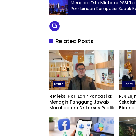
Menpora Dito Minta ke PSSI Te
Pembinaan Kompetisi Sepak Bol
Related Posts
Berita
Berita
Refleksi Hari Lahir Pancasila:
PLN Enjin
Menagih Tanggung Jawab
Sekolah
Moral dalam Diskursus Publik
Bidang 