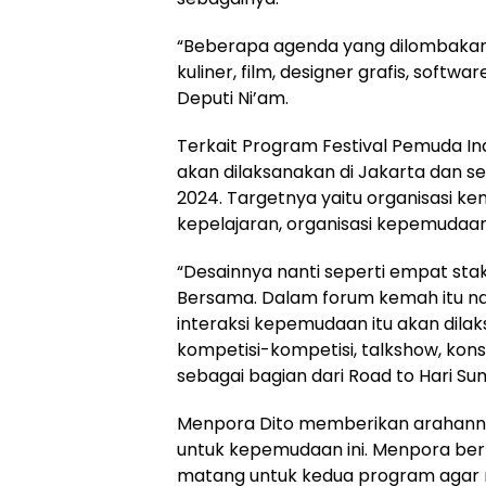
“Beberapa agenda yang dilombakan y
kuliner, film, designer grafis, softw
Deputi Ni’am.
Terkait Program Festival Pemuda In
akan dilaksanakan di Jakarta dan s
2024. Targetnya yaitu organisasi ke
kepelajaran, organisasi kepemudaa
“Desainnya nanti seperti empat sta
Bersama. Dalam forum kemah itu nan
interaksi kepemudaan itu akan dil
kompetisi-kompetisi, talkshow, kon
sebagai bagian dari Road to Hari S
Menpora Dito memberikan arahanny
untuk kepemudaan ini. Menpora ber
matang untuk kedua program agar