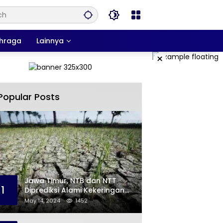
hraga
Lainnya
×
Popular Posts
Jawa Timur, NTB dan NTT
1
Diprediksi Alami Kekeringan
Sepanjang Mei
May 14, 2024
1452