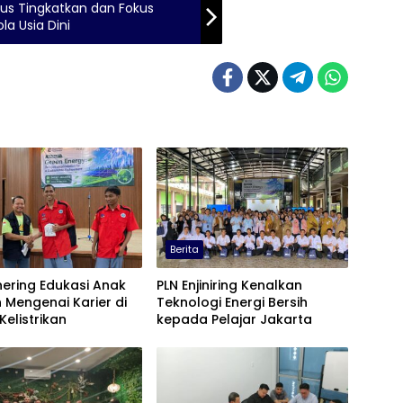
rus Tingkatkan dan Fokus
a Usia Dini
Berita
ering Edukasi Anak
PLN Enjiniring Kenalkan
 Mengenai Karier di
Teknologi Energi Bersih
Kelistrikan
kepada Pelajar Jakarta