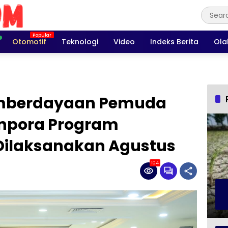
Otomotif
Teknologi
Video
Indeks Berita
Ola
emberdayaan Pemuda
npora Program
 Dilaksanakan Agustus
104