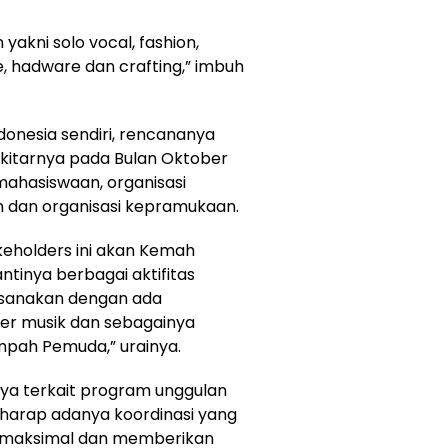
akni solo vocal, fashion,
are, hadware dan crafting,” imbuh
donesia sendiri, rencananya
ekitarnya pada Bulan Oktober
mahasiswaan, organisasi
n dan organisasi kepramukaan.
keholders ini akan Kemah
tinya berbagai aktifitas
aksanakan dengan ada
ser musik dan sebagainya
umpah Pemuda,” urainya.
a terkait program unggulan
harap adanya koordinasi yang
 maksimal dan memberikan