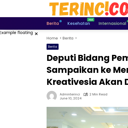
Skip
to
content
Berita
Kesehatan
Internasional
×
Home
Berita
Berita
Deputi Bidang P
Sampaikan ke Me
Kreativesia Akan
Adminterinci
2 Min Read
June 10, 2024