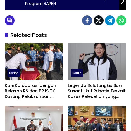
Program BAPEN
Related Posts
Berita
Berita
Koni Kolaborasi dengan
Legenda Bulutangkis Susi
Belasan RS dan BPJS TK
Susanti Ikut Prihatin Terkait
Dukung Pelaksanaan
Kasus Pelecehan yang
Pekan Olahraga
Menimpa Atlet Panjat
Tebing