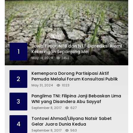
Jawa Timur, NTB dan NTT Diprediksi Alami
1
Kekeringan Sepanjang Mei
May 14, 2024
1452
Kemenpora Dorong Partisipasi Aktif
2
Pemuda Melalui Forum Konsultasi Publik
May 31, 2024
1023
Panglima TNI: Filipina Janji Bebaskan Lima
3
WNI yang Disandera Abu Sayyaf
September 8, 2017
627
Tontowi Ahmad/Liliyana Natsir Sabet
4
Gelar Juara Dunia Kedua
September 8, 2017
563