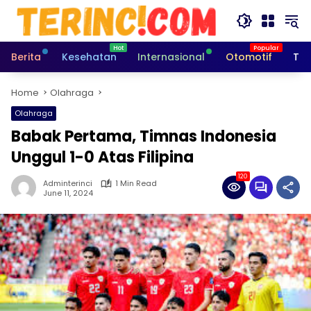
Skip
to
content
Berita
Kesehatan
Internasional
Otomotif
Tek
Home
Olahraga
Olahraga
Babak Pertama, Timnas Indonesia
Unggul 1-0 Atas Filipina
120
Adminterinci
1 Min Read
June 11, 2024