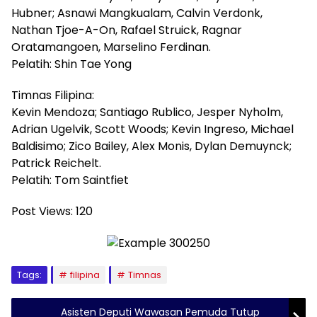
Hubner; Asnawi Mangkualam, Calvin Verdonk,
Nathan Tjoe-A-On, Rafael Struick, Ragnar
Oratamangoen, Marselino Ferdinan.
Pelatih: Shin Tae Yong
Timnas Filipina:
Kevin Mendoza; Santiago Rublico, Jesper Nyholm,
Adrian Ugelvik, Scott Woods; Kevin Ingreso, Michael
Baldisimo; Zico Bailey, Alex Monis, Dylan Demuynck;
Patrick Reichelt.
Pelatih: Tom Saintfiet
Post Views:
120
Tags:
filipina
Timnas
Asisten Deputi Wawasan Pemuda Tutup