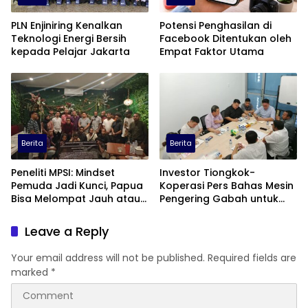
PLN Enjiniring Kenalkan
Potensi Penghasilan di
Teknologi Energi Bersih
Facebook Ditentukan oleh
kepada Pelajar Jakarta
Empat Faktor Utama
Berita
Berita
Peneliti MPSI: Mindset
Investor Tiongkok-
Pemuda Jadi Kunci, Papua
Koperasi Pers Bahas Mesin
Bisa Melompat Jauh atau
Pengering Gabah untuk
Tertinggal
Dukung Pascapanen
Sumut
Leave a Reply
Your email address will not be published.
Required fields are
marked
*