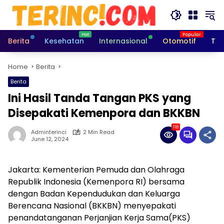
Skip
to
content
Berita
Kesehatan
Internasional
Otomotif
Tek
Home
Berita
Berita
Ini Hasil Tanda Tangan PKS yang
Disepakati Kemenpora dan BKKBN
118
Adminterinci
2 Min Read
June 12, 2024
Jakarta: Kementerian Pemuda dan Olahraga
Republik Indonesia (Kemenpora RI) bersama
dengan Badan Kependudukan dan Keluarga
Berencana Nasional (BKKBN) menyepakati
penandatanganan Perjanjian Kerja Sama(PKS)