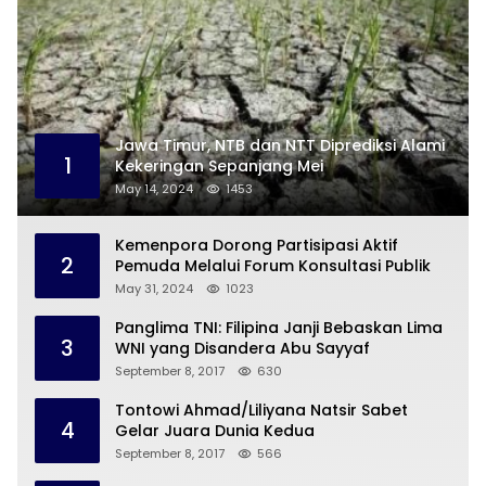
Jawa Timur, NTB dan NTT Diprediksi Alami
1
Kekeringan Sepanjang Mei
May 14, 2024
1453
Kemenpora Dorong Partisipasi Aktif
2
Pemuda Melalui Forum Konsultasi Publik
May 31, 2024
1023
Panglima TNI: Filipina Janji Bebaskan Lima
3
WNI yang Disandera Abu Sayyaf
September 8, 2017
630
Tontowi Ahmad/Liliyana Natsir Sabet
4
Gelar Juara Dunia Kedua
September 8, 2017
566