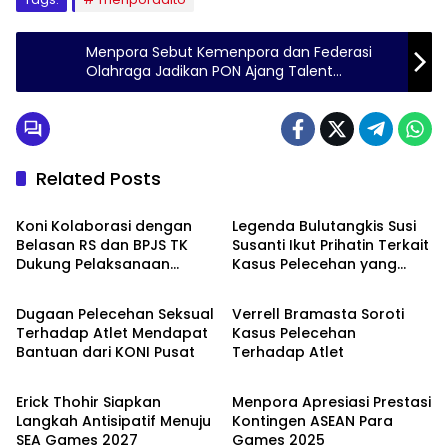
Menpora Sebut Kemenpora dan Federasi
Olahraga Jadikan PON Ajang Talent
Scouting
Related Posts
Berita
Berita
Koni Kolaborasi dengan
Legenda Bulutangkis Susi
Belasan RS dan BPJS TK
Susanti Ikut Prihatin Terkait
Dukung Pelaksanaan
Kasus Pelecehan yang
Berita
Berita
Pekan Olahraga
Menimpa Atlet Panjat
Tebing
Dugaan Pelecehan Seksual
Verrell Bramasta Soroti
Terhadap Atlet Mendapat
Kasus Pelecehan
Bantuan dari KONI Pusat
Terhadap Atlet
Berita
Berita
Erick Thohir Siapkan
Menpora Apresiasi Prestasi
Langkah Antisipatif Menuju
Kontingen ASEAN Para
SEA Games 2027
Games 2025