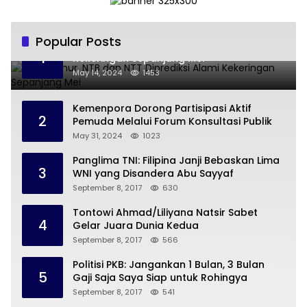
Popular Posts
Jawa Timur, NTB dan NTT Diprediksi Alami
1
Kekeringan Sepanjang Mei
May 14, 2024
1453
Kemenpora Dorong Partisipasi Aktif
2
Pemuda Melalui Forum Konsultasi Publik
May 31, 2024
1023
Panglima TNI: Filipina Janji Bebaskan Lima
3
WNI yang Disandera Abu Sayyaf
September 8, 2017
630
Tontowi Ahmad/Liliyana Natsir Sabet
4
Gelar Juara Dunia Kedua
September 8, 2017
566
Politisi PKB: Jangankan 1 Bulan, 3 Bulan
5
Gaji Saja Saya Siap untuk Rohingya
September 8, 2017
541