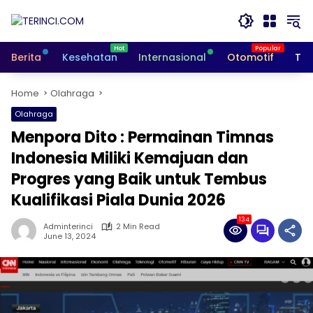
Skip
to
content
Berita
Kesehatan
Internasional
Otomotif
Tek
Home
Olahraga
Olahraga
Menpora Dito : Permainan Timnas
Indonesia Miliki Kemajuan dan
Progres yang Baik untuk Tembus
Kualifikasi Piala Dunia 2026
134
Adminterinci
2 Min Read
June 13, 2024