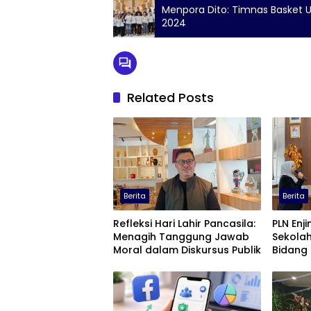
Menpora Dito: Timnas Basket U-
2024
Related Posts
Berita
Berita
Refleksi Hari Lahir Pancasila:
PLN Enjin
Menagih Tanggung Jawab
Sekolah
Moral dalam Diskursus Publik
Bidang 