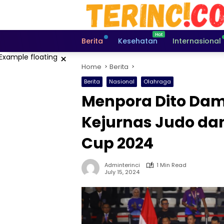
Skip
to
content
Berita
Kesehatan
Internasional
×
Home
Berita
Berita
Nasional
Olahraga
Menpora Dito Dam
Kejurnas Judo dan 
Cup 2024
Adminterinci
1 Min Read
July 15, 2024