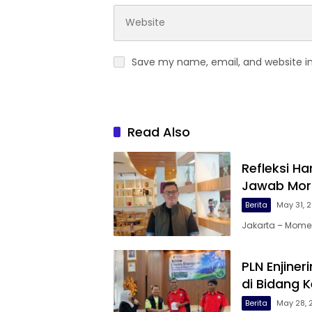
Save my name, email, and website in
Read Also
Refleksi Ha
Jawab Mora
Berita
May 31, 
Jakarta – Momen
PLN Enjine
di Bidang K
Berita
May 28, 