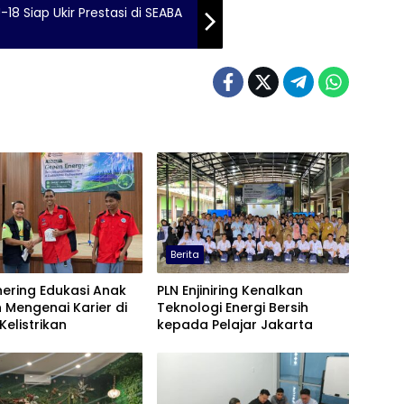
18 Siap Ukir Prestasi di SEABA
Berita
ering Edukasi Anak
PLN Enjiniring Kenalkan
 Mengenai Karier di
Teknologi Energi Bersih
Kelistrikan
kepada Pelajar Jakarta