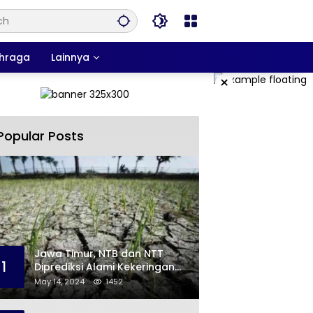
hraga
Lainnya
×
Popular Posts
Jawa Timur, NTB dan NTT
1
Diprediksi Alami Kekeringan
Sepanjang Mei
May 14, 2024
1452