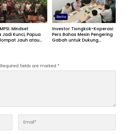
Berita
 MPSI: Mindset
Investor Tiongkok-Koperasi
 Jadi Kunci, Papua
Pers Bahas Mesin Pengering
elompat Jauh atau
Gabah untuk Dukung
gal
Pascapanen Sumut
Required fields are marked
*