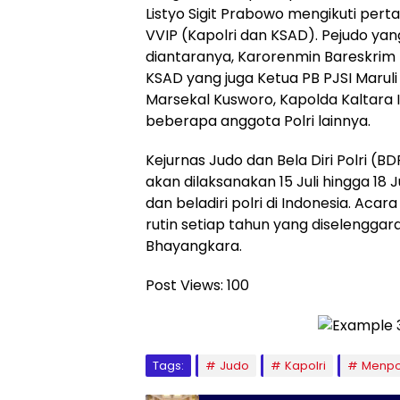
Listyo Sigit Prabowo mengikuti pert
VVIP (Kapolri dan KSAD). Pejudo yang
diantaranya, Karorenmin Bareskrim Po
KSAD yang juga Ketua PB PJSI Maruli
Marsekal Kusworo, Kapolda Kaltara Ir
beberapa anggota Polri lainnya.
Kejurnas Judo dan Bela Diri Polri (BD
akan dilaksanakan 15 Juli hingga 18 Ju
dan beladiri polri di Indonesia. Aca
rutin setiap tahun yang diselenggar
Bhayangkara.
Post Views:
100
Tags:
Judo
Kapolri
Menpo