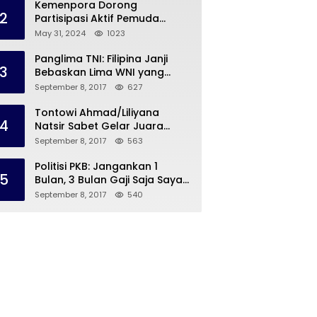
Kemenpora Dorong
2
Partisipasi Aktif Pemuda
Melalui Forum Konsultasi
May 31, 2024
1023
Publik
Panglima TNI: Filipina Janji
3
Bebaskan Lima WNI yang
Disandera Abu Sayyaf
September 8, 2017
627
Tontowi Ahmad/Liliyana
4
Natsir Sabet Gelar Juara
Dunia Kedua
September 8, 2017
563
Politisi PKB: Jangankan 1
5
Bulan, 3 Bulan Gaji Saja Saya
Siap untuk Rohingya
September 8, 2017
540