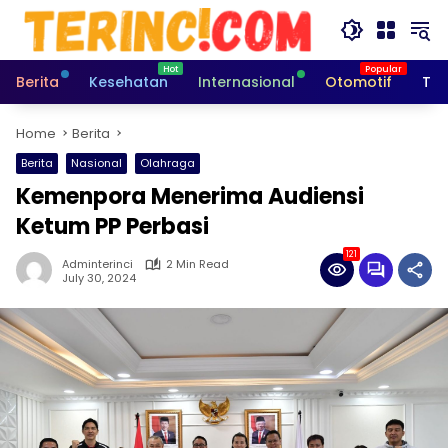
Skip
to
content
Berita
Kesehatan
Internasional
Otomotif
Tek
Home
Berita
Berita
Nasional
Olahraga
Kemenpora Menerima Audiensi
Ketum PP Perbasi
121
Adminterinci
2 Min Read
July 30, 2024