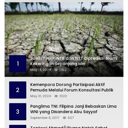
Jawa Timur, NTB dan NTT Diprediksi Alami
1
Kekeringan Sepanjang Mei
May 14, 2024
1452
Kemenpora Dorong Partisipasi Aktif
2
Pemuda Melalui Forum Konsultasi Publik
May 31, 2024
1023
Panglima TNI: Filipina Janji Bebaskan Lima
3
WNI yang Disandera Abu Sayyaf
September 8, 2017
627