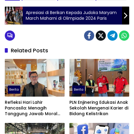
Apresiasi di Berikan Kepada Judoka Maryam
March Maharni di Olimpiade 2024 Paris
Related Posts
Berita
Berita
Refleksi Hari Lahir
PLN Enjinering Edukasi Anak
Pancasila: Menagih
Sekolah Mengenai Karier di
Tanggung Jawab Moral
Bidang Kelistrikan
dalam Diskursus Publik