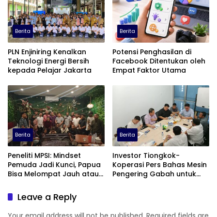
Berita
Berita
PLN Enjiniring Kenalkan
Potensi Penghasilan di
Teknologi Energi Bersih
Facebook Ditentukan oleh
kepada Pelajar Jakarta
Empat Faktor Utama
Berita
Berita
Peneliti MPSI: Mindset
Investor Tiongkok-
Pemuda Jadi Kunci, Papua
Koperasi Pers Bahas Mesin
Bisa Melompat Jauh atau
Pengering Gabah untuk
Tertinggal
Dukung Pascapanen
Sumut
Leave a Reply
Your email address will not be published.
Required fields are