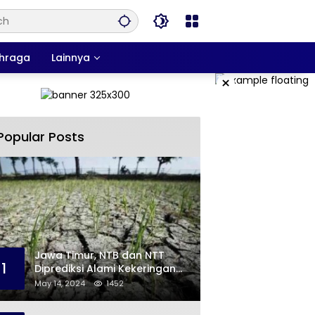
hraga
Lainnya
×
Popular Posts
Jawa Timur, NTB dan NTT
1
Diprediksi Alami Kekeringan
Sepanjang Mei
May 14, 2024
1452