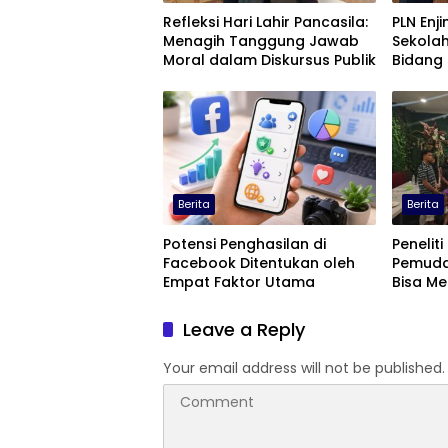
Refleksi Hari Lahir Pancasila:
PLN Enjin
Menagih Tanggung Jawab
Sekolah
Moral dalam Diskursus Publik
Bidang 
Berita
Berita
Potensi Penghasilan di
Peneliti
Facebook Ditentukan oleh
Pemuda
Empat Faktor Utama
Bisa M
Terting
Leave a Reply
Your email address will not be published.