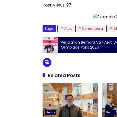
Post Views:
97
Tags:
Atlet
Kemenpora
O
Perjalanan Bernard Van Aert: D
Olimpiade Paris 2024
Related Posts
Berita
Berita