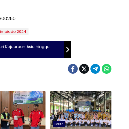
limpiade 2024
ari Kejuaraan Asia hingga
Berita