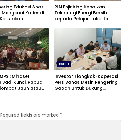
ering Edukasi Anak
PLN Enjiniring Kenalkan
 Mengenai Karier di
Teknologi Energi Bersih
Kelistrikan
kepada Pelajar Jakarta
Berita
 MPSI: Mindset
Investor Tiongkok-Koperasi
 Jadi Kunci, Papua
Pers Bahas Mesin Pengering
elompat Jauh atau
Gabah untuk Dukung
gal
Pascapanen Sumut
Required fields are marked
*