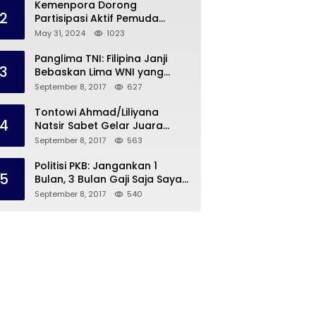
Kemenpora Dorong
2
Partisipasi Aktif Pemuda
Melalui Forum Konsultasi
May 31, 2024
1023
Publik
Panglima TNI: Filipina Janji
3
Bebaskan Lima WNI yang
Disandera Abu Sayyaf
September 8, 2017
627
Tontowi Ahmad/Liliyana
4
Natsir Sabet Gelar Juara
Dunia Kedua
September 8, 2017
563
Politisi PKB: Jangankan 1
5
Bulan, 3 Bulan Gaji Saja Saya
Siap untuk Rohingya
September 8, 2017
540