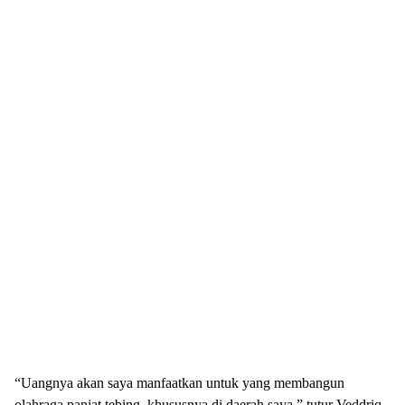
“Uangnya akan saya manfaatkan untuk yang membangun
olahraga panjat tebing, khususnya di daerah saya,” tutur Veddriq