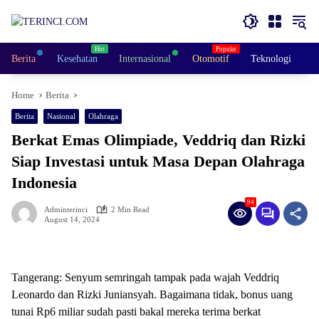
Skip
to
content
Berita
Kesehatan
Internasional
Otomotif
Teknologi
V
Home
Berita
Berita
Nasional
Olahraga
Berkat Emas Olimpiade, Veddriq dan Rizki
Siap Investasi untuk Masa Depan Olahraga
Indonesia
94
Adminterinci
2 Min Read
August 14, 2024
Tangerang: Senyum semringah tampak pada wajah Veddriq
Leonardo dan Rizki Juniansyah. Bagaimana tidak, bonus uang
tunai Rp6 miliar sudah pasti bakal mereka terima berkat