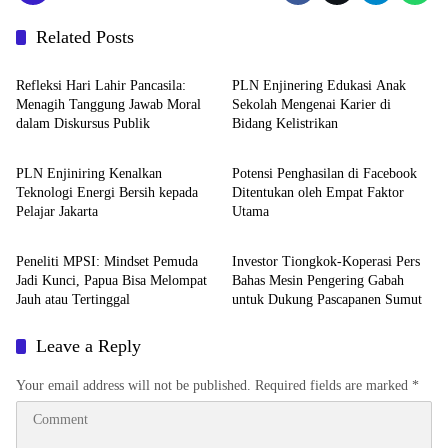
Related Posts
Berita
Berita
Refleksi Hari Lahir Pancasila:
PLN Enjinering Edukasi Anak
Menagih Tanggung Jawab Moral
Sekolah Mengenai Karier di
dalam Diskursus Publik
Bidang Kelistrikan
Berita
Berita
PLN Enjiniring Kenalkan
Potensi Penghasilan di Facebook
Teknologi Energi Bersih kepada
Ditentukan oleh Empat Faktor
Pelajar Jakarta
Utama
Berita
Berita
Peneliti MPSI: Mindset Pemuda
Investor Tiongkok-Koperasi Pers
Jadi Kunci, Papua Bisa Melompat
Bahas Mesin Pengering Gabah
Jauh atau Tertinggal
untuk Dukung Pascapanen Sumut
Leave a Reply
Your email address will not be published.
Required fields are marked
*