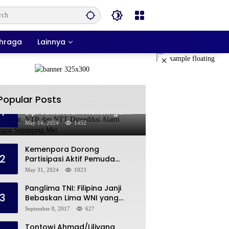
hraga
Lainnya
×
Popular Posts
Jawa Timur, NTB dan NTT
1
Diprediksi Alami Kekeringan
Sepanjang Mei
May 14, 2024
1452
Kemenpora Dorong
2
Partisipasi Aktif Pemuda
Melalui Forum Konsultasi
May 31, 2024
1023
Publik
Panglima TNI: Filipina Janji
3
Bebaskan Lima WNI yang
Disandera Abu Sayyaf
September 8, 2017
627
Tontowi Ahmad/Liliyana