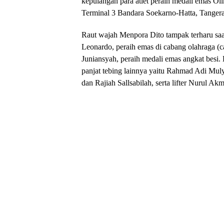
kepulangan para atlet peraih medali emas O
Terminal 3 Bandara Soekarno-Hatta, Tangera
Raut wajah Menpora Dito tampak terharu sa
Leonardo, peraih emas di cabang olahraga (ca
Juniansyah, peraih medali emas angkat besi. 
panjat tebing lainnya yaitu Rahmad Adi M
dan Rajiah Sallsabilah, serta lifter Nurul Akm