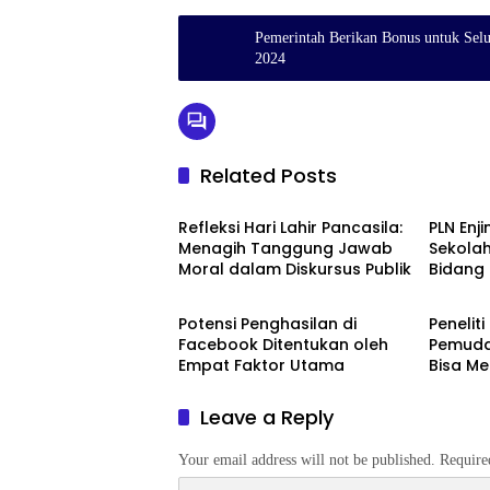
Pemerintah Berikan Bonus untuk Selur
2024
Related Posts
Berita
Berita
Refleksi Hari Lahir Pancasila:
PLN Enjin
Menagih Tanggung Jawab
Sekolah
Moral dalam Diskursus Publik
Bidang 
Berita
Berita
Potensi Penghasilan di
Peneliti
Facebook Ditentukan oleh
Pemuda
Empat Faktor Utama
Bisa M
Terting
Leave a Reply
Your email address will not be published.
Require