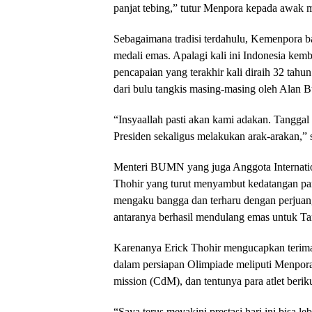
panjat tebing,” tutur Menpora kepada awak 
Sebagaimana tradisi terdahulu, Kemenpora b
medali emas. Apalagi kali ini Indonesia kem
pencapaian yang terakhir kali diraih 32 tahu
dari bulu tangkis masing-masing oleh Alan 
“Insyaallah pasti akan kami adakan. Tanggal
Presiden sekaligus melakukan arak-arakan,”
Menteri BUMN yang juga Anggota Internati
Thohir yang turut menyambut kedatangan par
mengaku bangga dan terharu dengan perjuang
antaranya berhasil mendulang emas untuk Ta
Karenanya Erick Thohir mengucapkan terima 
dalam persiapan Olimpiade meliputi Menpora 
mission (CdM), dan tentunya para atlet beri
“Saya terus meyakini prestasi hari ini bisa l