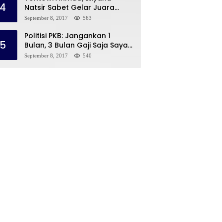
4
Natsir Sabet Gelar Juara
Dunia Kedua
September 8, 2017
563
Politisi PKB: Jangankan 1
5
Bulan, 3 Bulan Gaji Saja Saya
Siap untuk Rohingya
September 8, 2017
540