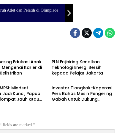
uh Atlet dan Pelatih di Olimpiade
Berita
ering Edukasi Anak
PLN Enjiniring Kenalkan
 Mengenai Karier di
Teknologi Energi Bersih
Kelistrikan
kepada Pelajar Jakarta
Berita
 MPSI: Mindset
Investor Tiongkok-Koperasi
 Jadi Kunci, Papua
Pers Bahas Mesin Pengering
elompat Jauh atau
Gabah untuk Dukung
gal
Pascapanen Sumut
d fields are marked
*