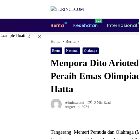
Skip
to
content
Berita
Kesehatan
Internasional
×
Home
Berita
Berita
Nasional
Olahraga
Menpora Dito Arioted
Peraih Emas Olimpiad
Hatta
Adminterinci
3 Min Read
August 14, 2024
Tangerang: Menteri Pemuda dan Olahraga (