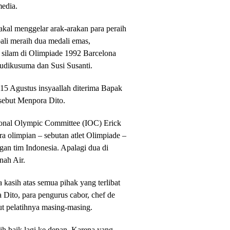
media.
akal menggelar arak-arakan para peraih
bali meraih dua medali emas,
n silam di Olimpiade 1992 Barcelona
Budikusuma dan Susi Susanti.
 15 Agustus insyaallah diterima Bapak
 sebut Menpora Dito.
onal Olympic Committee (IOC) Erick
a olimpian – sebutan atlet Olimpiade –
an tim Indonesia. Apalagi dua di
nah Air.
kasih atas semua pihak yang terlibat
Dito, para pengurus cabor, chef de
kut pelatihnya masing-masing.
ebih baik lagi ke depan. Karena yang