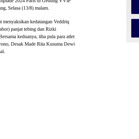
limpiade 2024 Paris di Gedung VVIP
ng, Selasa (13/8) malam.
at menyaksikan kedatangan Veddriq
bor) panjat tebing dan Rizki
Bersama keduanya, tiba pula para atlet
ulyono, Desak Made Rita Kusuma Dewi
al.