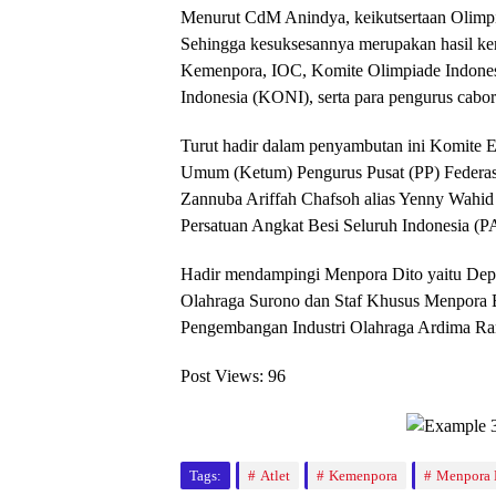
Menurut CdM Anindya, keikutsertaan Olimpia
Sehingga kesuksesannya merupakan hasil kerj
Kemenpora, IOC, Komite Olimpiade Indones
Indonesia (KONI), serta para pengurus cabor
Turut hadir dalam penyambutan ini Komite 
Umum (Ketum) Pengurus Pusat (PP) Federasi
Zannuba Ariffah Chafsoh alias Yenny Wahid
Persatuan Angkat Besi Seluruh Indonesia (
Hadir mendampingi Menpora Dito yaitu Depu
Olahraga Surono dan Staf Khusus Menpora B
Pengembangan Industri Olahraga Ardima Ram
Post Views:
96
Tags:
Atlet
Kemenpora
Menpora 