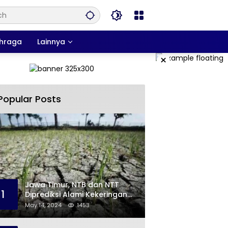
hraga
Lainnya
×
Popular Posts
Jawa Timur, NTB dan NTT
1
Diprediksi Alami Kekeringan
Sepanjang Mei
May 14, 2024
1453