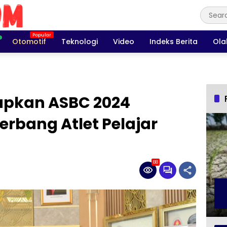
Otomotif
Teknologi
Video
Indeks Berita
Ola
apkan ASBC 2024
rbang Atlet Pelajar
88