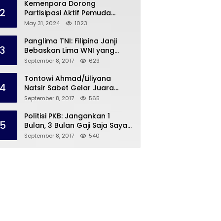
Kemenpora Dorong
2
Partisipasi Aktif Pemuda
Melalui Forum Konsultasi
May 31, 2024
1023
Publik
Panglima TNI: Filipina Janji
3
Bebaskan Lima WNI yang
Disandera Abu Sayyaf
September 8, 2017
629
Tontowi Ahmad/Liliyana
4
Natsir Sabet Gelar Juara
Dunia Kedua
September 8, 2017
565
Politisi PKB: Jangankan 1
5
Bulan, 3 Bulan Gaji Saja Saya
Siap untuk Rohingya
September 8, 2017
540