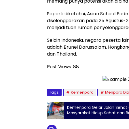
memang punya potensi akan dibina P
Seperti diketahui, Asian School Ba
diselenggarakan pada 25 Agustus-
menjadi tuan rumah penyelenggaraa
Selain Indonesia, negara peserta lai
adalah Brunei Darussalam, Hongkong,
dan Thailand.
Post Views:
88
Tags:
Kemenpora
Menpora Dit
Kemenpora Gelar Jalan Sehat
Masyarakat Hidup Sehat dan B