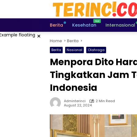
Skip
to
content
Berita
Kesehatan
Internasional
×
Home
Berita
Berita
Nasional
Olahraga
Menpora Dito Har
Tingkatkan Jam Te
Indonesia
Adminterinci
2 Min Read
August 22, 2024