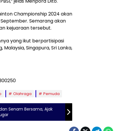
BSI,” jelas Menpora Dito.
dminton Championship 2024 akan
2 September. Semarang akan
n kejuaraan tersebut.
nnya yang ikut berpartisipasi
 Malaysia, Singapura, Sri Lanka,
o
Olahraga
Pemuda
 dan Senam Bersama, Ajak
ugar