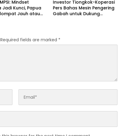
 MPSI: Mindset
Investor Tiongkok-Koperasi
 Jadi Kunci, Papua
Pers Bahas Mesin Pengering
elompat Jauh atau
Gabah untuk Dukung
gal
Pascapanen Sumut
Required fields are marked
*