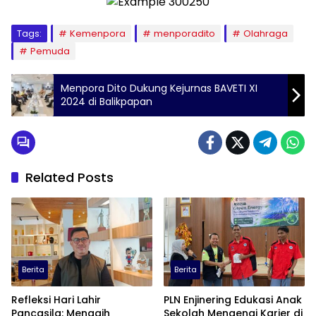
Tags:
Kemenpora
menporadito
Olahraga
Pemuda
Menpora Dito Dukung Kejurnas BAVETI XI
2024 di Balikpapan
Related Posts
Berita
Berita
Refleksi Hari Lahir
PLN Enjinering Edukasi Anak
Pancasila: Menagih
Sekolah Mengenai Karier di