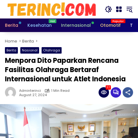
Skip
to
content
Berita
Kesehatan
Internasional
Otomotif
Tek
Home
Berita
Berita
Nasional
Olahraga
Menpora Dito Paparkan Rencana
Fasilitas Olahraga Bertaraf
Internasional untuk Atlet Indonesia
117
Adminterinci
1 Min Read
August 27, 2024