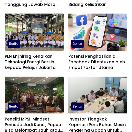
Tanggung Jawab Moral
Bidang Kelistrikan
dalam Diskursus Publik
Berita
Berita
PLN Enjiniring Kenalkan
Potensi Penghasilan di
Teknologi Energi Bersih
Facebook Ditentukan oleh
kepada Pelajar Jakarta
Empat Faktor Utama
Berita
Berita
Peneliti MPSI: Mindset
Investor Tiongkok-
Pemuda Jadi Kunci, Papua
Koperasi Pers Bahas Mesin
Bisa Melompat Jauh atau
Pengering Gabah untuk