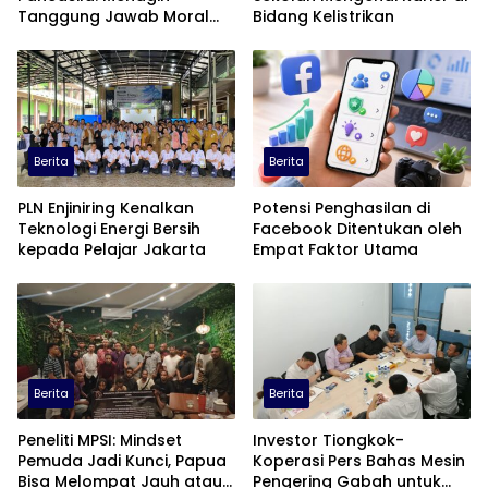
Tanggung Jawab Moral
Bidang Kelistrikan
dalam Diskursus Publik
Berita
Berita
PLN Enjiniring Kenalkan
Potensi Penghasilan di
Teknologi Energi Bersih
Facebook Ditentukan oleh
kepada Pelajar Jakarta
Empat Faktor Utama
Berita
Berita
Peneliti MPSI: Mindset
Investor Tiongkok-
Pemuda Jadi Kunci, Papua
Koperasi Pers Bahas Mesin
Bisa Melompat Jauh atau
Pengering Gabah untuk