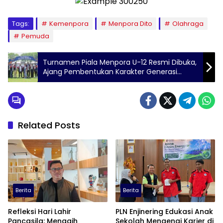
Tags:
Kemenpora
Menpora Dito
Olahraga
Pemuda
Turnamen Piala Menpora U-12 Resmi Dibuka,
Ajang Pembentukan Karakter Generasi
Muda
Related Posts
Berita
Berita
Refleksi Hari Lahir
PLN Enjinering Edukasi Anak
Pancasila: Menagih
Sekolah Mengenai Karier di