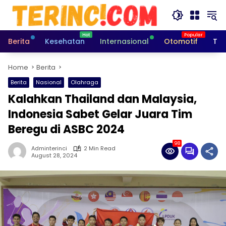
Skip
to
content
Berita
Kesehatan
Internasional
Otomotif
Tek
Home
Berita
Berita
Nasional
Olahraga
Kalahkan Thailand dan Malaysia,
Indonesia Sabet Gelar Juara Tim
Beregu di ASBC 2024
98
Adminterinci
2 Min Read
August 28, 2024