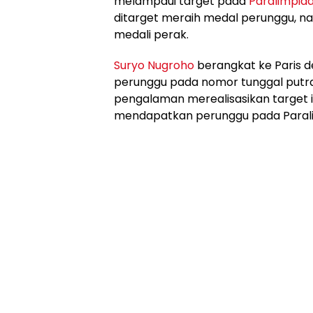
melampaui target pada
Paralimpiad
ditarget meraih medal perunggu,
medali perak.
Suryo Nugroho
berangkat ke Paris d
perunggu pada nomor tunggal putra k
pengalaman merealisasikan target 
mendapatkan perunggu pada Parali