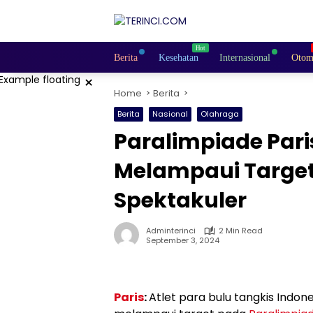
Skip
to
content
Berita
Kesehatan
Internasional
Otom
×
Home
Berita
Berita
Nasional
Olahraga
Paralimpiade Pari
Melampaui Target
Spektakuler
Adminterinci
2 Min Read
September 3, 2024
Paris
:
Atlet para bulu tangkis Indon