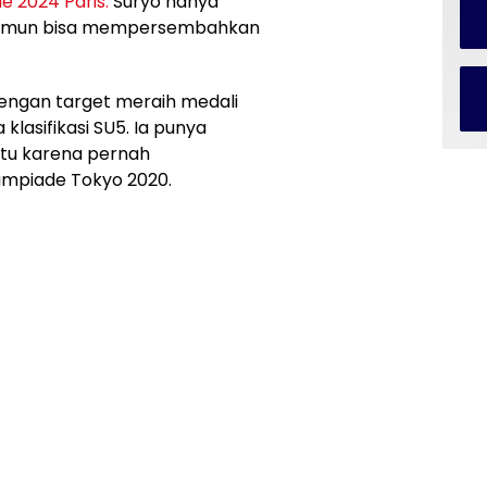
e 2024 Paris.
Suryo hanya
 namun bisa mempersembahkan
engan target meraih medali
lasifikasi SU5. Ia punya
itu karena pernah
mpiade Tokyo 2020.