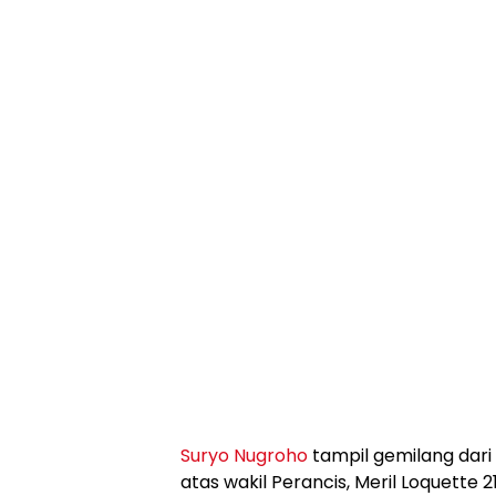
Suryo Nugroho
tampil gemilang dar
atas wakil Perancis, Meril Loquette 21