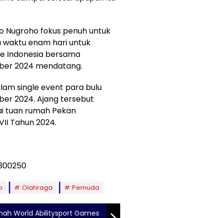
ryo Nugroho fokus penuh untuk
a waktu enam hari untuk
ke Indonesia bersama
mber 2024 mendatang.
am single event para bulu
ber 2024. Ajang tersebut
ai tuan rumah Pekan
VII Tahun 2024.
o
Olahraga
Pemuda
mah World Abilitysport Games