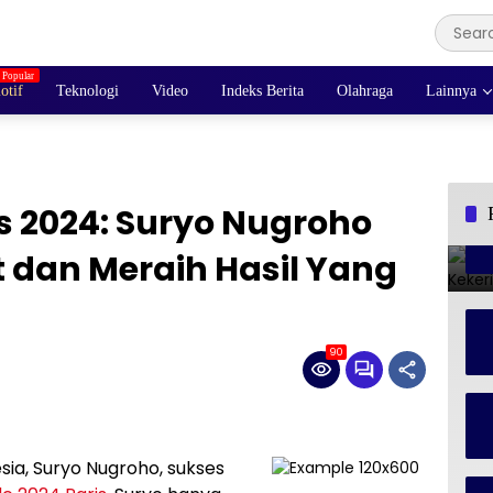
otif
Teknologi
Video
Indeks Berita
Olahraga
Lainnya
s 2024: Suryo Nugroho
 dan Meraih Hasil Yang
90
esia, Suryo Nugroho, sukses