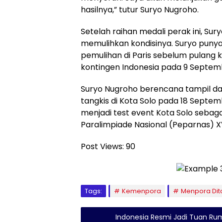
hasilnya,” tutur Suryo Nugroho.
Setelah raihan medali perak ini, Su
memulihkan kondisinya. Suryo puny
pemulihan di Paris sebelum pulang 
kontingen Indonesia pada 9 Septe
Suryo Nugroho berencana tampil dal
tangkis di Kota Solo pada 18 Septem
menjadi test event Kota Solo sebag
Paralimpiade Nasional (Peparnas) X
Post Views:
90
Tags:
Kemenpora
Menpora Dit
Indonesia Resmi Jadi Tuan Ru