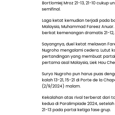
Bortlomiej Mroz 21-13, 21-10 cukup
semifinal.
Laga ketat kemudian terjadi pada b
Malaysia, Muhammad Fareez Anuar. S
berkat kemenangan dramatis 21-12, 1
Sayangnya, duel ketat melawan Fa
Nugroho mengalami cedera. Lutut k
pertandingan yang membuat partai
pertama asal Malaysia, Liek Hou Che
Suryo Nugroho pun harus puas denga
kalah 13-21, 15-21 di Porte de la Chap
(2/9/2024) malam.
Kekalahan atas rival terberat dari t
kedua di Paralimpiade 2024, setelah
21-13 pada partai ketiga fase grup.