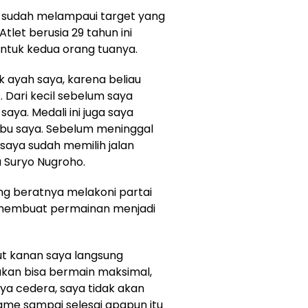
ni sudah melampaui target yang
let berusia 29 tahun ini
tuk kedua orang tuanya.
k ayah saya, karena beliau
 Dari kecil sebelum saya
saya. Medali ini juga saya
bu saya. Sebelum meninggal
saya sudah memilih jalan
ta Suryo Nugroho.
ng beratnya melakoni partai
a membuat permainan menjadi
tut kanan saya langsung
akan bisa bermain maksimal,
ya cedera, saya tidak akan
me sampai selesai apapun itu