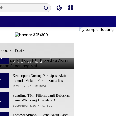
×
Popular Posts
Jawa Timur, NTB dan NTT
1
Diprediksi Alami Kekeringan
Sepanjang Mei
May 14, 2024
1453
Kemenpora Dorong Partisipasi Aktif
2
Pemuda Melalui Forum Konsultasi
Publik
May 31, 2024
1023
Panglima TNI: Filipina Janji Bebaskan
3
Lima WNI yang Disandera Abu
Sayyaf
September 8, 2017
629
Tontowi Ahmad/Liliyana Natsir Sabet