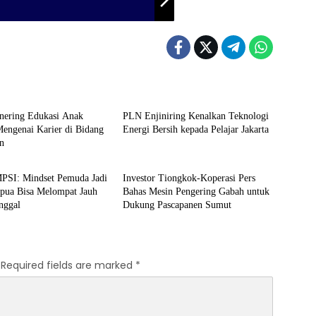
Berita
ring Edukasi Anak
PLN Enjiniring Kenalkan Teknologi
engenai Karier di Bidang
Energi Bersih kepada Pelajar Jakarta
an
Berita
MPSI: Mindset Pemuda Jadi
Investor Tiongkok-Koperasi Pers
apua Bisa Melompat Jauh
Bahas Mesin Pengering Gabah untuk
inggal
Dukung Pascapanen Sumut
Required fields are marked
*