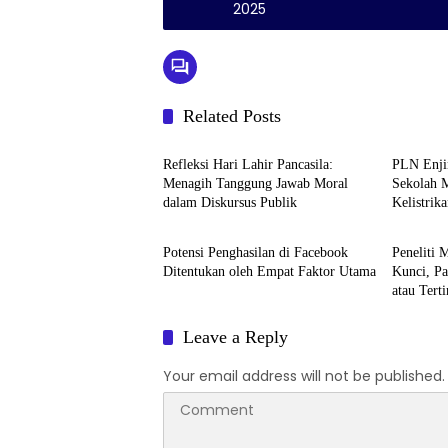
2025
Related Posts
Berita
Berita
Refleksi Hari Lahir Pancasila:
PLN Enjine
Menagih Tanggung Jawab Moral
Sekolah M
dalam Diskursus Publik
Kelistrik
Berita
Berita
Potensi Penghasilan di Facebook
Peneliti 
Ditentukan oleh Empat Faktor Utama
Kunci, P
atau Tert
Leave a Reply
Your email address will not be published.