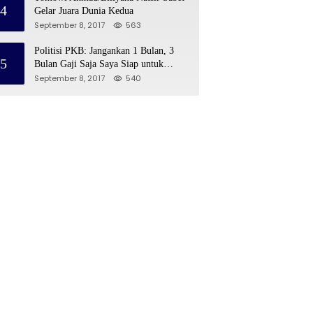
4
Gelar Juara Dunia Kedua
September 8, 2017
563
Politisi PKB: Jangankan 1 Bulan, 3
5
Bulan Gaji Saja Saya Siap untuk
Rohingya
September 8, 2017
540