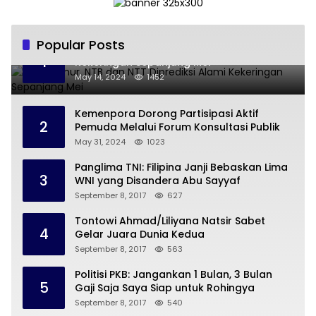
Popular Posts
Jawa Timur, NTB dan NTT Diprediksi Alami
1
Kekeringan Sepanjang Mei
May 14, 2024
1452
Kemenpora Dorong Partisipasi Aktif
2
Pemuda Melalui Forum Konsultasi Publik
May 31, 2024
1023
Panglima TNI: Filipina Janji Bebaskan Lima
3
WNI yang Disandera Abu Sayyaf
September 8, 2017
627
Tontowi Ahmad/Liliyana Natsir Sabet
4
Gelar Juara Dunia Kedua
September 8, 2017
563
Politisi PKB: Jangankan 1 Bulan, 3 Bulan
5
Gaji Saja Saya Siap untuk Rohingya
September 8, 2017
540