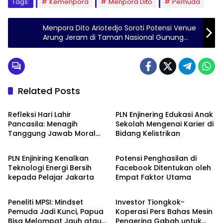
Tags:
Kemenpora
Menpora Dito
Pemuda
Menpora Dito Ariotedjo Soroti Potensi Venue
Arung Jeram di Taman Nasional Gunung
Leuser
Related Posts
Berita
Berita
Refleksi Hari Lahir
PLN Enjinering Edukasi Anak
Pancasila: Menagih
Sekolah Mengenai Karier di
Tanggung Jawab Moral
Bidang Kelistrikan
Berita
Berita
dalam Diskursus Publik
PLN Enjiniring Kenalkan
Potensi Penghasilan di
Teknologi Energi Bersih
Facebook Ditentukan oleh
kepada Pelajar Jakarta
Empat Faktor Utama
Berita
Berita
Peneliti MPSI: Mindset
Investor Tiongkok-
Pemuda Jadi Kunci, Papua
Koperasi Pers Bahas Mesin
Bisa Melompat Jauh atau
Pengering Gabah untuk