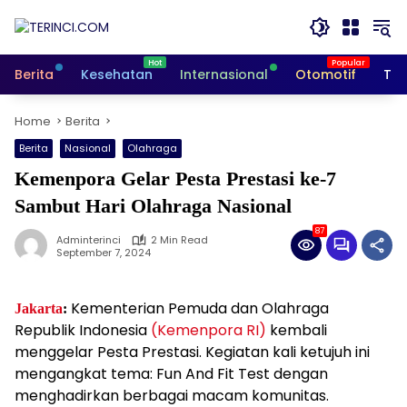
Skip
to
content
Berita
Kesehatan
Internasional
Otomotif
Tek
Home
Berita
Berita
Nasional
Olahraga
Kemenpora Gelar Pesta Prestasi ke-7
Sambut Hari Olahraga Nasional
87
Adminterinci
2 Min Read
September 7, 2024
Kementerian Pemuda dan Olahraga
Jakarta
:
Republik Indonesia
(Kemenpora RI)
kembali
menggelar Pesta Prestasi. Kegiatan kali ketujuh ini
mengangkat tema: Fun And Fit Test dengan
menghadirkan berbagai macam komunitas.