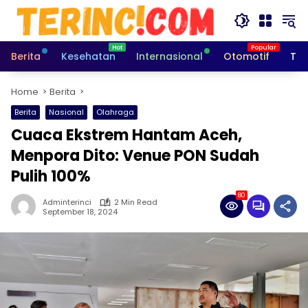
Skip
to
content
Berita
Kesehatan
Internasional
Otomotif
Tek
Home
Berita
Berita
Nasional
Olahraga
Cuaca Ekstrem Hantam Aceh,
Menpora Dito: Venue PON Sudah
Pulih 100%
80
Adminterinci
2 Min Read
September 18, 2024