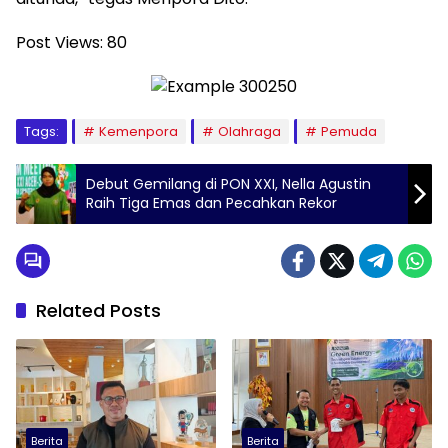
Post Views:
80
Tags:
Kemenpora
Olahraga
Pemuda
Debut Gemilang di PON XXI, Nella Agustin
Raih Tiga Emas dan Pecahkan Rekor
Related Posts
Berita
Berita