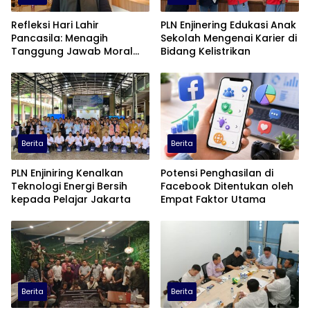
Refleksi Hari Lahir
PLN Enjinering Edukasi Anak
Pancasila: Menagih
Sekolah Mengenai Karier di
Tanggung Jawab Moral
Bidang Kelistrikan
dalam Diskursus Publik
Berita
Berita
PLN Enjiniring Kenalkan
Potensi Penghasilan di
Teknologi Energi Bersih
Facebook Ditentukan oleh
kepada Pelajar Jakarta
Empat Faktor Utama
Berita
Berita