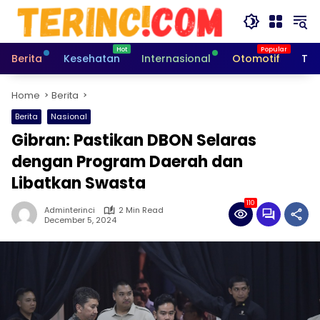
Skip
to
content
Berita
Kesehatan
Internasional
Otomotif
Tek
Home
Berita
Berita
Nasional
Gibran: Pastikan DBON Selaras
dengan Program Daerah dan
Libatkan Swasta
110
Adminterinci
2 Min Read
December 5, 2024