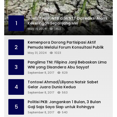
Jawa Timur, NTB dan NTT Diprediksi Alami
1
Kekeringan Sepanjang Mei
May 14, 2024
1453
Kemenpora Dorong Partisipasi Aktif
2
Pemuda Melalui Forum Konsultasi Publik
May 31, 2024
1023
Panglima TNI: Filipina Janji Bebaskan Lima
3
WNI yang Disandera Abu Sayyaf
September 8, 2017
629
Tontowi Ahmad/Liliyana Natsir Sabet
4
Gelar Juara Dunia Kedua
September 8, 2017
563
Politisi PKB: Jangankan 1 Bulan, 3 Bulan
5
Gaji Saja Saya Siap untuk Rohingya
September 8, 2017
540