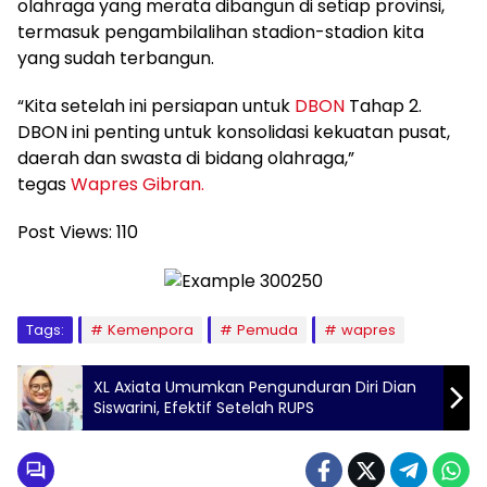
olahraga yang merata dibangun di setiap provinsi,
termasuk pengambilalihan stadion-stadion kita
yang sudah terbangun.
“Kita setelah ini persiapan untuk
DBON
Tahap 2.
DBON ini penting untuk konsolidasi kekuatan pusat,
daerah dan swasta di bidang olahraga,”
tegas
Wapres Gibran.
Post Views:
110
Tags:
Kemenpora
Pemuda
wapres
XL Axiata Umumkan Pengunduran Diri Dian
Siswarini, Efektif Setelah RUPS