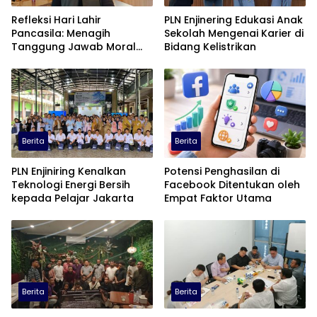
Refleksi Hari Lahir
PLN Enjinering Edukasi Anak
Pancasila: Menagih
Sekolah Mengenai Karier di
Tanggung Jawab Moral
Bidang Kelistrikan
dalam Diskursus Publik
Berita
Berita
PLN Enjiniring Kenalkan
Potensi Penghasilan di
Teknologi Energi Bersih
Facebook Ditentukan oleh
kepada Pelajar Jakarta
Empat Faktor Utama
Berita
Berita