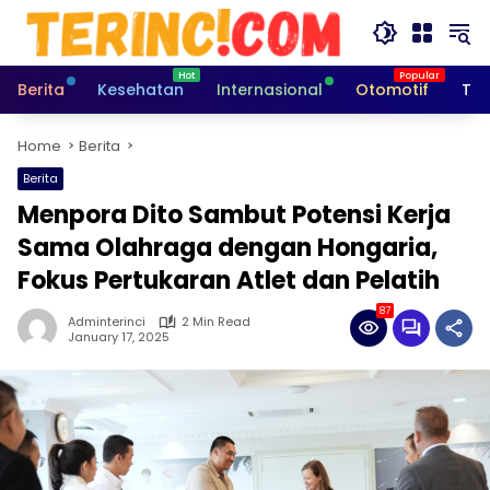
Skip
to
content
Berita
Kesehatan
Internasional
Otomotif
Tek
Home
Berita
Berita
Menpora Dito Sambut Potensi Kerja
Sama Olahraga dengan Hongaria,
Fokus Pertukaran Atlet dan Pelatih
87
Adminterinci
2 Min Read
January 17, 2025