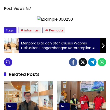
Post Views:
87
Tags:
informasi
Pemuda
Menpora Dito dan Staf Khusus Wapres
Diskusikan Pengembangan Keterampilan AI
untuk Anak Muda
Related Posts
Berita
Berita