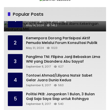
Popular Posts
Jawa Timur, NTB dan NTT Diprediksi Alami
1
Kekeringan Sepanjang Mei
May 14, 2024
1452
Kemenpora Dorong Partisipasi Aktif
2
Pemuda Melalui Forum Konsultasi Publik
May 31, 2024
1023
Panglima TNI: Filipina Janji Bebaskan Lima
3
WNI yang Disandera Abu Sayyaf
September 8, 2017
627
Tontowi Ahmad/Liliyana Natsir Sabet
4
Gelar Juara Dunia Kedua
September 8, 2017
563
Politisi PKB: Jangankan 1 Bulan, 3 Bulan
5
Gaji Saja Saya Siap untuk Rohingya
September 8, 2017
540