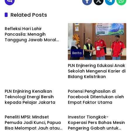
Related Posts
Berita
Refleksi Hari Lahir
Pancasila: Menagih
Tanggung Jawab Moral
dalam Diskursus Publik
Berita
PLN Enjinering Edukasi Anak
Sekolah Mengenai Karier di
Bidang Kelistrikan
Berita
Berita
PLN Enjiniring Kenalkan
Potensi Penghasilan di
Teknologi Energi Bersih
Facebook Ditentukan oleh
kepada Pelajar Jakarta
Empat Faktor Utama
Berita
Berita
Peneliti MPSI: Mindset
Investor Tiongkok-
Pemuda Jadi Kunci, Papua
Koperasi Pers Bahas Mesin
Bisa Melompat Jauh atau
Pengering Gabah untuk