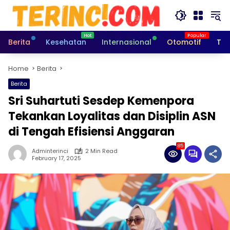
Skip
to
content
Berita
Kesehatan
Internasional
Otomotif
Tek
Home
Berita
Berita
Sri Suhartuti Sesdep Kemenpora
Tekankan Loyalitas dan Disiplin ASN
di Tengah Efisiensi Anggaran
85
Adminterinci
2 Min Read
February 17, 2025