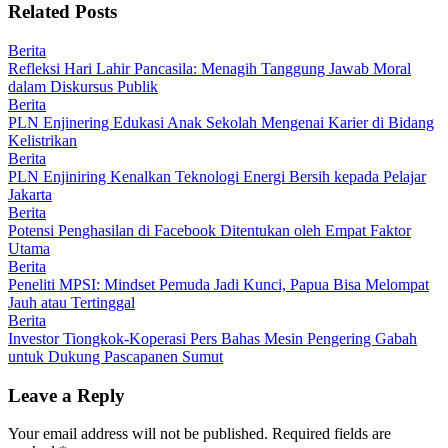
Related Posts
Berita
Refleksi Hari Lahir Pancasila: Menagih Tanggung Jawab Moral
dalam Diskursus Publik
Berita
PLN Enjinering Edukasi Anak Sekolah Mengenai Karier di Bidang
Kelistrikan
Berita
PLN Enjiniring Kenalkan Teknologi Energi Bersih kepada Pelajar
Jakarta
Berita
Potensi Penghasilan di Facebook Ditentukan oleh Empat Faktor
Utama
Berita
Peneliti MPSI: Mindset Pemuda Jadi Kunci, Papua Bisa Melompat
Jauh atau Tertinggal
Berita
Investor Tiongkok-Koperasi Pers Bahas Mesin Pengering Gabah
untuk Dukung Pascapanen Sumut
Leave a Reply
Your email address will not be published.
Required fields are