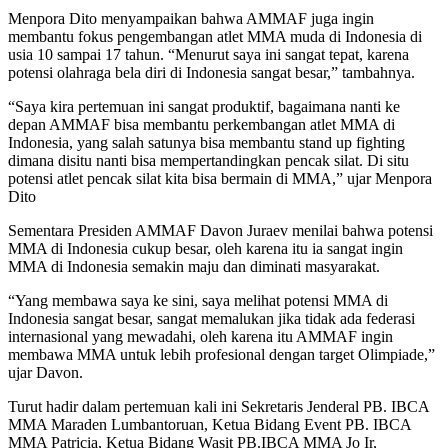
Menpora Dito menyampaikan bahwa AMMAF juga ingin
membantu fokus pengembangan atlet MMA muda di Indonesia di
usia 10 sampai 17 tahun. “Menurut saya ini sangat tepat, karena
potensi olahraga bela diri di Indonesia sangat besar,” tambahnya.
“Saya kira pertemuan ini sangat produktif, bagaimana nanti ke
depan AMMAF bisa membantu perkembangan atlet MMA di
Indonesia, yang salah satunya bisa membantu stand up fighting
dimana disitu nanti bisa mempertandingkan pencak silat. Di situ
potensi atlet pencak silat kita bisa bermain di MMA,” ujar Menpora
Dito
Sementara Presiden AMMAF Davon Juraev menilai bahwa potensi
MMA di Indonesia cukup besar, oleh karena itu ia sangat ingin
MMA di Indonesia semakin maju dan diminati masyarakat.
“Yang membawa saya ke sini, saya melihat potensi MMA di
Indonesia sangat besar, sangat memalukan jika tidak ada federasi
internasional yang mewadahi, oleh karena itu AMMAF ingin
membawa MMA untuk lebih profesional dengan target Olimpiade,”
ujar Davon.
Turut hadir dalam pertemuan kali ini Sekretaris Jenderal PB. IBCA
MMA Maraden Lumbantoruan, Ketua Bidang Event PB. IBCA
MMA Patricia, Ketua Bidang Wasit PB.IBCA MMA Jo Ir,