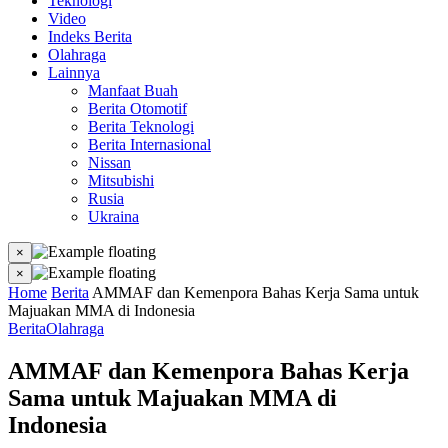
Teknologi
Video
Indeks Berita
Olahraga
Lainnya
Manfaat Buah
Berita Otomotif
Berita Teknologi
Berita Internasional
Nissan
Mitsubishi
Rusia
Ukraina
×
×
Home
Berita
AMMAF dan Kemenpora Bahas Kerja Sama untuk
Majuakan MMA di Indonesia
Berita
Olahraga
AMMAF dan Kemenpora Bahas Kerja
Sama untuk Majuakan MMA di
Indonesia