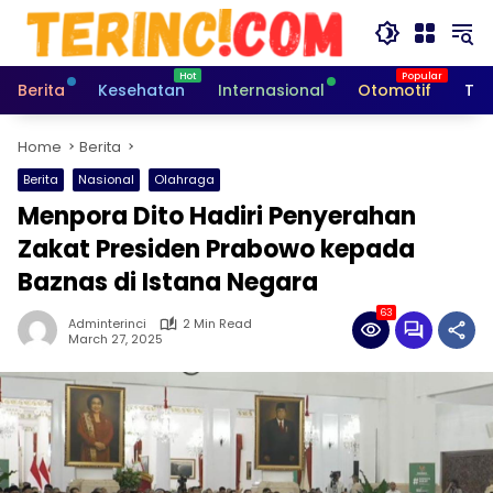
Skip
to
content
Berita
Kesehatan
Internasional
Otomotif
Tek
Home
Berita
Berita
Nasional
Olahraga
Menpora Dito Hadiri Penyerahan
Zakat Presiden Prabowo kepada
Baznas di Istana Negara
63
Adminterinci
2 Min Read
March 27, 2025