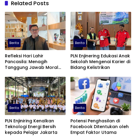
Related Posts
Berita
Berita
Refleksi Hari Lahir
PLN Enjinering Edukasi Anak
Pancasila: Menagih
Sekolah Mengenai Karier di
Tanggung Jawab Moral
Bidang Kelistrikan
dalam Diskursus Publik
Berita
Berita
PLN Enjiniring Kenalkan
Potensi Penghasilan di
Teknologi Energi Bersih
Facebook Ditentukan oleh
kepada Pelajar Jakarta
Empat Faktor Utama