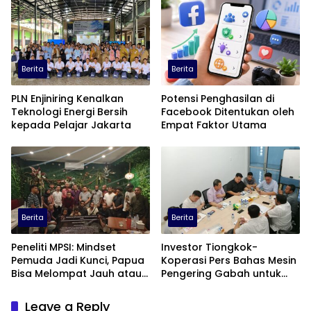
Berita
Berita
PLN Enjiniring Kenalkan
Potensi Penghasilan di
Teknologi Energi Bersih
Facebook Ditentukan oleh
kepada Pelajar Jakarta
Empat Faktor Utama
Berita
Berita
Peneliti MPSI: Mindset
Investor Tiongkok-
Pemuda Jadi Kunci, Papua
Koperasi Pers Bahas Mesin
Bisa Melompat Jauh atau
Pengering Gabah untuk
Tertinggal
Dukung Pascapanen
Sumut
Leave a Reply