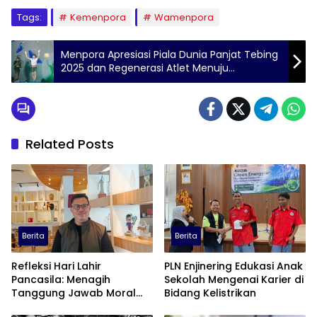
Tags:
Kemenpora
Wamenpora
Menpora Apresiasi Piala Dunia Panjat Tebing
2025 dan Regenerasi Atlet Menuju
Olimpiade
Related Posts
Berita
Berita
Refleksi Hari Lahir
PLN Enjinering Edukasi Anak
Pancasila: Menagih
Sekolah Mengenai Karier di
Tanggung Jawab Moral
Bidang Kelistrikan
dalam Diskursus Publik