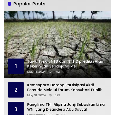
Popular Posts
Jawa Timur, NTB dan NTT Diprediksi Alami
1
Kekeringan Sepanjang Mei
May 14, 2024
1452
Kemenpora Dorong Partisipasi Aktif
2
Pemuda Melalui Forum Konsultasi Publik
May 31, 2024
1023
Panglima TNI: Filipina Janji Bebaskan Lima
3
WNI yang Disandera Abu Sayyaf
September 8, 2017
627