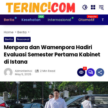
Skip
to
content
Berita
Kesehatan
Internasional
Otomotif
Tek
Home
Berita
Berita
Nasional
Menpora dan Wamenpora Hadiri
Evaluasi Semester Pertama Kabinet
di Istana
82
Adminterinci
2 Min Read
May 5, 2025