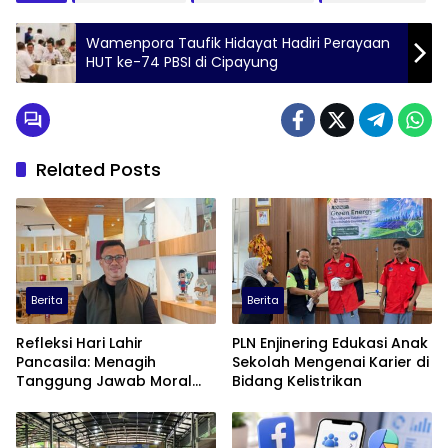
Wamenpora Taufik Hidayat Hadiri Perayaan
HUT ke-74 PBSI di Cipayung
Related Posts
Berita
Berita
Refleksi Hari Lahir
PLN Enjinering Edukasi Anak
Pancasila: Menagih
Sekolah Mengenai Karier di
Tanggung Jawab Moral
Bidang Kelistrikan
dalam Diskursus Publik