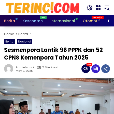
Skip
to
content
Berita
Kesehatan
Internasional
Otomotif
Tek
Home
Berita
Berita
Nasional
Sesmenpora Lantik 96 PPPK dan 52
CPNS Kemenpora Tahun 2025
99
Adminterinci
2 Min Read
May 7, 2025