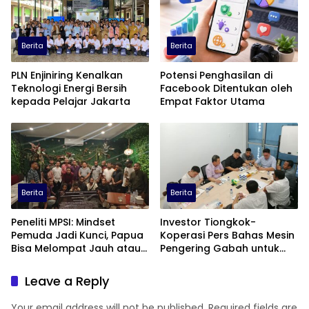
Berita
Berita
PLN Enjiniring Kenalkan
Potensi Penghasilan di
Teknologi Energi Bersih
Facebook Ditentukan oleh
kepada Pelajar Jakarta
Empat Faktor Utama
Berita
Berita
Peneliti MPSI: Mindset
Investor Tiongkok-
Pemuda Jadi Kunci, Papua
Koperasi Pers Bahas Mesin
Bisa Melompat Jauh atau
Pengering Gabah untuk
Tertinggal
Dukung Pascapanen
Sumut
Leave a Reply
Your email address will not be published.
Required fields are