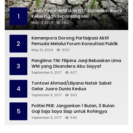
Jawa Timur, NTB dan NTT Diprediksi Alami
1
Kekeringan Sepanjang Mei
May 14, 2024
1452
Kemenpora Dorong Partisipasi Aktif
2
Pemuda Melalui Forum Konsultasi Publik
May 31, 2024
1023
Panglima TNI: Filipina Janji Bebaskan Lima
3
WNI yang Disandera Abu Sayyaf
September 8, 2017
627
Tontowi Ahmad/Liliyana Natsir Sabet
4
Gelar Juara Dunia Kedua
September 8, 2017
563
Politisi PKB: Jangankan 1 Bulan, 3 Bulan
5
Gaji Saja Saya Siap untuk Rohingya
September 8, 2017
540