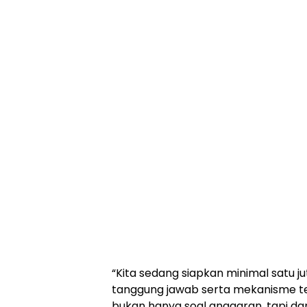
“Kita sedang siapkan minimal satu j
tanggung jawab serta mekanisme tek
bukan hanya soal anggaran, tapi d