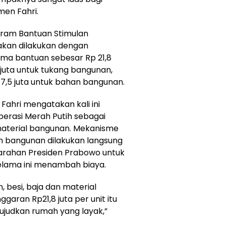
men Fahri.
ram Bantuan Stimulan
kan dilakukan dengan
ma bantuan sebesar Rp 21,8
 juta untuk tukang bangunan,
p 17,5 juta untuk bahan bangunan.
hri mengatakan kali ini
rasi Merah Putih sebagai
material bangunan. Mekanisme
n bangunan dilakukan langsung
ai arahan Presiden Prabowo untuk
selama ini menambah biaya.
 besi, baja dan material
ggaran Rp21,8 juta per unit itu
judkan rumah yang layak,”