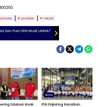
Pemuda
prestasi
rakyat
da dan Puisi UKM Musik UMMAT
Berita
ering Edukasi Anak
PLN Enjiniring Kenalkan