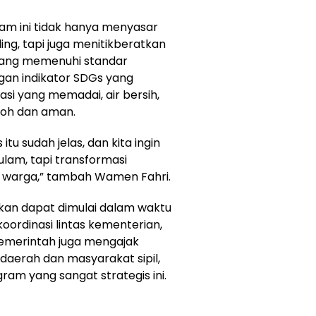
m ini tidak hanya menyasar
ding, tapi juga menitikberatkan
i yang memenuhi standar
ngan indikator SDGs yang
si yang memadai, air bersih,
koh dan aman.
u sudah jelas, dan kita ingin
ulam, tapi transformasi
p warga,” tambah Wamen Fahri.
kan dapat dimulai dalam waktu
koordinasi lintas kementerian,
Pemerintah juga mengajak
daerah dan masyarakat sipil,
am yang sangat strategis ini.