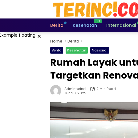
Skip
to
content
Berita
Kesehatan
Internasional
×
Home
Berita
Berita
Kesehatan
Nasional
Rumah Layak unt
Targetkan Renovas
Adminterinci
2 Min Read
June 3, 2025