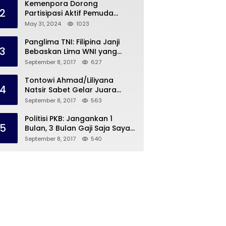
Kemenpora Dorong
2
Partisipasi Aktif Pemuda
Melalui Forum Konsultasi
May 31, 2024
1023
Publik
Panglima TNI: Filipina Janji
3
Bebaskan Lima WNI yang
Disandera Abu Sayyaf
September 8, 2017
627
Tontowi Ahmad/Liliyana
4
Natsir Sabet Gelar Juara
Dunia Kedua
September 8, 2017
563
Politisi PKB: Jangankan 1
5
Bulan, 3 Bulan Gaji Saja Saya
Siap untuk Rohingya
September 8, 2017
540