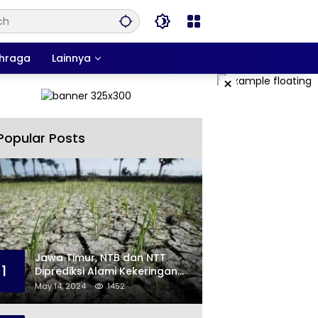
hraga
Lainnya
×
Popular Posts
Jawa Timur, NTB dan NTT
1
Diprediksi Alami Kekeringan
Sepanjang Mei
May 14, 2024
1452