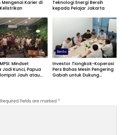
 Mengenai Karier di
Teknologi Energi Bersih
Kelistrikan
kepada Pelajar Jakarta
Berita
 MPSI: Mindset
Investor Tiongkok-Koperasi
 Jadi Kunci, Papua
Pers Bahas Mesin Pengering
elompat Jauh atau
Gabah untuk Dukung
gal
Pascapanen Sumut
Required fields are marked
*