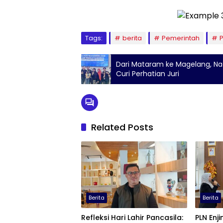
Tags:
berita
Pemerintah
Dari Mataram ke Magelang, Na
Curi Perhatian Juri
Related Posts
Berita
Berita
Refleksi Hari Lahir Pancasila:
PLN Enjin