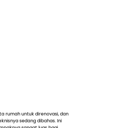
uta rumah untuk direnovasi, dan
nisnya sedang dibahas. Ini
ampaknya sangat luas bagi