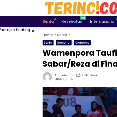
Skip
to
content
Berita
Kesehatan
Internasional
×
Home
Berita
Berita
Nasional
Olahraga
Wamenpora Taufik
Sabar/Reza di Fina
Adminterinci
2 Min Read
June 8, 2025