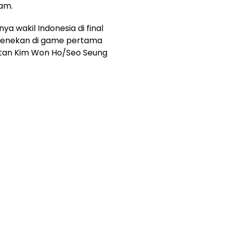
am.
a wakil Indonesia di final
menekan di game pertama
tan Kim Won Ho/Seo Seung