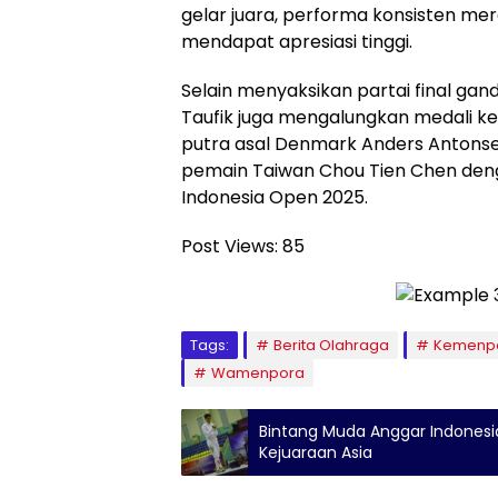
gelar juara, performa konsisten m
mendapat apresiasi tinggi.
Selain menyaksikan partai final ga
Taufik juga mengalungkan medali ke
putra asal Denmark Anders Antons
pemain Taiwan Chou Tien Chen denga
Indonesia Open 2025.
Post Views:
85
Tags:
Berita Olahraga
Kemenp
Wamenpora
Bintang Muda Anggar Indonesia,
Kejuaraan Asia