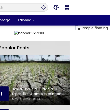
hraga
Lainnya
×
Popular Posts
Jawa Timur, NTB dan NTT
1
Diprediksi Alami Kekeringan
Sepanjang Mei
May 14, 2024
1452