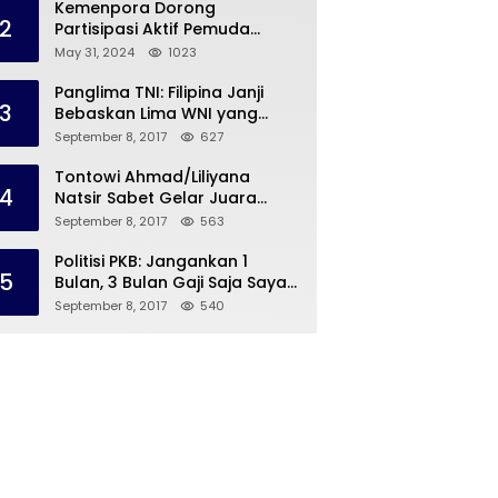
Kemenpora Dorong
2
Partisipasi Aktif Pemuda
Melalui Forum Konsultasi
May 31, 2024
1023
Publik
Panglima TNI: Filipina Janji
3
Bebaskan Lima WNI yang
Disandera Abu Sayyaf
September 8, 2017
627
Tontowi Ahmad/Liliyana
4
Natsir Sabet Gelar Juara
Dunia Kedua
September 8, 2017
563
Politisi PKB: Jangankan 1
5
Bulan, 3 Bulan Gaji Saja Saya
Siap untuk Rohingya
September 8, 2017
540