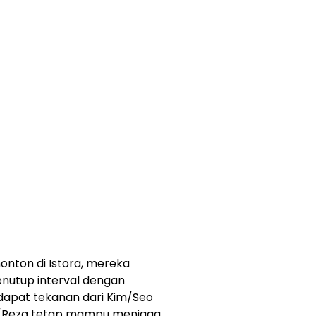
nton di Istora, mereka
nutup interval dengan
dapat tekanan dari Kim/Seo
r/Reza tetap mampu menjaga