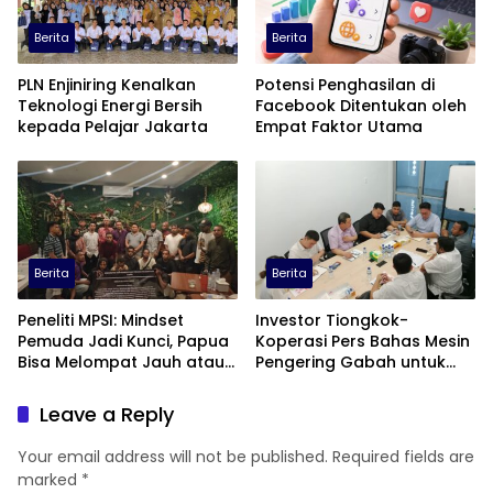
Berita
Berita
PLN Enjiniring Kenalkan
Potensi Penghasilan di
Teknologi Energi Bersih
Facebook Ditentukan oleh
kepada Pelajar Jakarta
Empat Faktor Utama
Berita
Berita
Peneliti MPSI: Mindset
Investor Tiongkok-
Pemuda Jadi Kunci, Papua
Koperasi Pers Bahas Mesin
Bisa Melompat Jauh atau
Pengering Gabah untuk
Tertinggal
Dukung Pascapanen
Sumut
Leave a Reply
Your email address will not be published.
Required fields are
marked
*