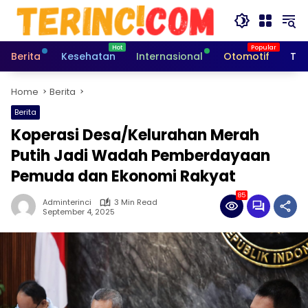
Skip
to
content
Berita
Kesehatan
Internasional
Otomotif
Tek
Home
Berita
Berita
Koperasi Desa/Kelurahan Merah
Putih Jadi Wadah Pemberdayaan
Pemuda dan Ekonomi Rakyat
85
Adminterinci
3 Min Read
September 4, 2025