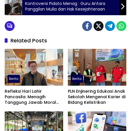
Kontroversi Pidato Menag : Guru Antara
Panggilan Mulia dan Hak Kesejahteraan
Related Posts
Berita
Berita
Refleksi Hari Lahir
PLN Enjinering Edukasi Anak
Pancasila: Menagih
Sekolah Mengenai Karier di
Tanggung Jawab Moral
Bidang Kelistrikan
dalam Diskursus Publik