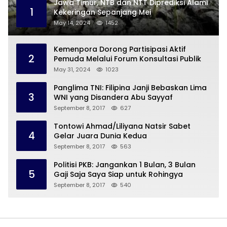
Jawa Timur, NTB dan NTT Diprediksi Alami
1
Kekeringan Sepanjang Mei
May 14, 2024
1452
Kemenpora Dorong Partisipasi Aktif
2
Pemuda Melalui Forum Konsultasi Publik
May 31, 2024
1023
Panglima TNI: Filipina Janji Bebaskan Lima
3
WNI yang Disandera Abu Sayyaf
September 8, 2017
627
Tontowi Ahmad/Liliyana Natsir Sabet
4
Gelar Juara Dunia Kedua
September 8, 2017
563
Politisi PKB: Jangankan 1 Bulan, 3 Bulan
5
Gaji Saja Saya Siap untuk Rohingya
September 8, 2017
540