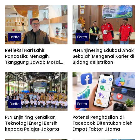
Berita
Berita
Refleksi Hari Lahir
PLN Enjinering Edukasi Anak
Pancasila: Menagih
Sekolah Mengenai Karier di
Tanggung Jawab Moral
Bidang Kelistrikan
dalam Diskursus Publik
Berita
Berita
PLN Enjiniring Kenalkan
Potensi Penghasilan di
Teknologi Energi Bersih
Facebook Ditentukan oleh
kepada Pelajar Jakarta
Empat Faktor Utama