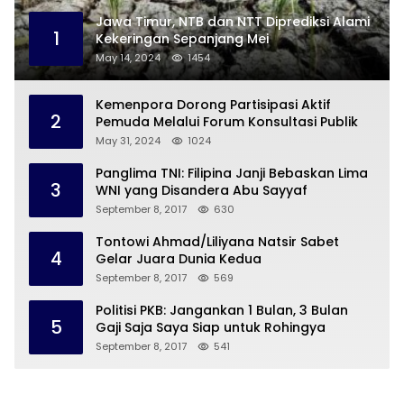
Jawa Timur, NTB dan NTT Diprediksi Alami
1
Kekeringan Sepanjang Mei
May 14, 2024
1454
Kemenpora Dorong Partisipasi Aktif
2
Pemuda Melalui Forum Konsultasi Publik
May 31, 2024
1024
Panglima TNI: Filipina Janji Bebaskan Lima
3
WNI yang Disandera Abu Sayyaf
September 8, 2017
630
Tontowi Ahmad/Liliyana Natsir Sabet
4
Gelar Juara Dunia Kedua
September 8, 2017
569
Politisi PKB: Jangankan 1 Bulan, 3 Bulan
5
Gaji Saja Saya Siap untuk Rohingya
September 8, 2017
541