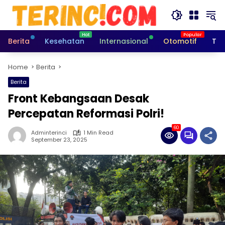
Skip
to
content
Berita
Kesehatan
Internasional
Otomotif
Tek
Home
Berita
Berita
Front Kebangsaan Desak
Percepatan Reformasi Polri!
60
Adminterinci
1 Min Read
September 23, 2025