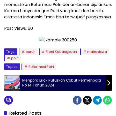
memastikan Reformasi Polri benar-benar dijalankan.
Karena hanya dengan Polri yang kuat dan bersih,
cita-cita Indonesia Emas bisa terwujud,” pungkasnya.
Post Views:
60
Tags:
buruh
Front Kebangsaan
mahasiswa
polri
Topics:
Reformasi Polri
Menpora Erick Putuskan Cabut Permenpora
No 14 Tahun 2024
Related Posts