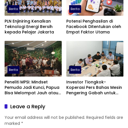
Berita
Berita
PLN Enjiniring Kenalkan
Potensi Penghasilan di
Teknologi Energi Bersih
Facebook Ditentukan oleh
kepada Pelajar Jakarta
Empat Faktor Utama
Berita
Berita
Peneliti MPSI: Mindset
Investor Tiongkok-
Pemuda Jadi Kunci, Papua
Koperasi Pers Bahas Mesin
Bisa Melompat Jauh atau
Pengering Gabah untuk
Tertinggal
Dukung Pascapanen
Sumut
Leave a Reply
Your email address will not be published.
Required fields are
marked
*