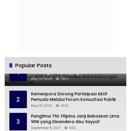
Popular Posts
Jawa Timur, NTB dan NTT Diprediksi Alami
1
Kekeringan Sepanjang Mei
May 14, 2024
1453
Kemenpora Dorong Partisipasi Aktif
2
Pemuda Melalui Forum Konsultasi Publik
May 31, 2024
1023
Panglima TNI: Filipina Janji Bebaskan Lima
3
WNI yang Disandera Abu Sayyaf
September 8, 2017
630