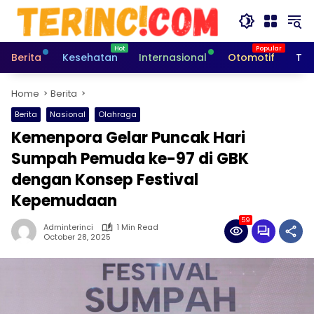
Skip
to
content
Berita
Kesehatan
Internasional
Otomotif
Tek
Home
Berita
Berita
Nasional
Olahraga
Kemenpora Gelar Puncak Hari
Sumpah Pemuda ke-97 di GBK
dengan Konsep Festival
Kepemudaan
59
Adminterinci
1 Min Read
October 28, 2025