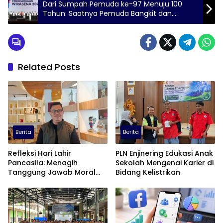
Dari Sumpah Pemuda ke-97 Menuju 100
Tahun: Saatnya Pemuda Bangkit dan
Bersatu!
Related Posts
Berita
Berita
Refleksi Hari Lahir
PLN Enjinering Edukasi Anak
Pancasila: Menagih
Sekolah Mengenai Karier di
Tanggung Jawab Moral
Bidang Kelistrikan
dalam Diskursus Publik