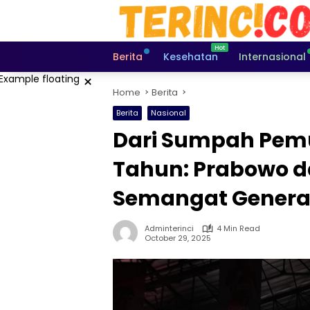
Skip
to
content
Berita
Kesehatan
Internasional
×
Home
Berita
Berita
Nasional
Dari Sumpah Pemu
Tahun: Prabowo d
Semangat Generasi
Adminterinci
4 Min Read
October 29, 2025