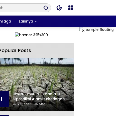
hraga
Lainnya
×
Popular Posts
Jawa Timur, NTB dan NTT
1
Diprediksi Alami Kekeringan
Sepanjang Mei
May 14, 2024
1453