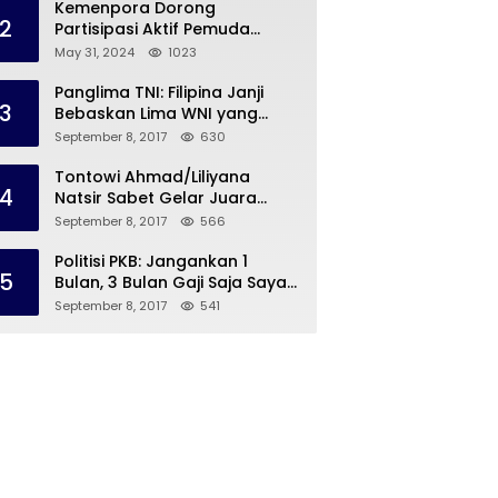
Kemenpora Dorong
2
Partisipasi Aktif Pemuda
Melalui Forum Konsultasi
May 31, 2024
1023
Publik
Panglima TNI: Filipina Janji
3
Bebaskan Lima WNI yang
Disandera Abu Sayyaf
September 8, 2017
630
Tontowi Ahmad/Liliyana
4
Natsir Sabet Gelar Juara
Dunia Kedua
September 8, 2017
566
Politisi PKB: Jangankan 1
5
Bulan, 3 Bulan Gaji Saja Saya
Siap untuk Rohingya
September 8, 2017
541