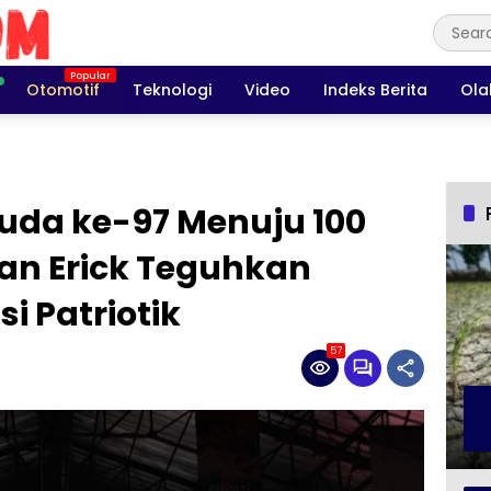
Otomotif
Teknologi
Video
Indeks Berita
Ola
da ke-97 Menuju 100
an Erick Teguhkan
 Patriotik
57