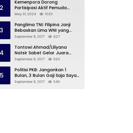
Kemenpora Dorong
2
Partisipasi Aktif Pemuda
Melalui Forum Konsultasi
May 31, 2024
1023
Publik
Panglima TNI: Filipina Janji
3
Bebaskan Lima WNI yang
Disandera Abu Sayyaf
September 8, 2017
627
Tontowi Ahmad/Liliyana
4
Natsir Sabet Gelar Juara
Dunia Kedua
September 8, 2017
563
Politisi PKB: Jangankan 1
5
Bulan, 3 Bulan Gaji Saja Saya
Siap untuk Rohingya
September 8, 2017
540