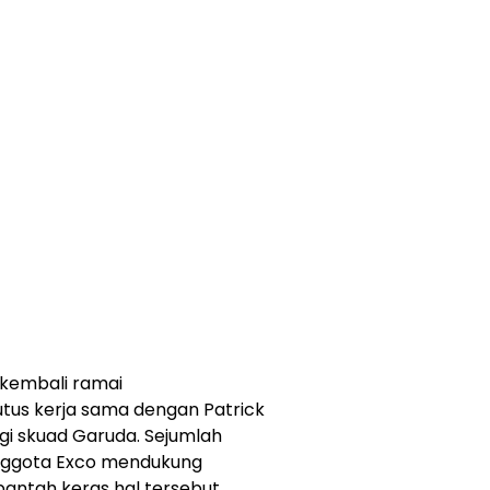
 kembali ramai
tus kerja sama dengan Patrick
gi skuad Garuda. Sejumlah
nggota Exco mendukung
antah keras hal tersebut.