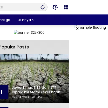
hraga
Lainnya
×
Popular Posts
Jawa Timur, NTB dan NTT
1
Diprediksi Alami Kekeringan
Sepanjang Mei
May 14, 2024
1452