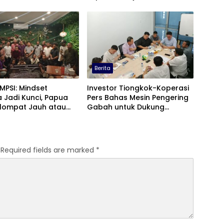
Berita
 MPSI: Mindset
Investor Tiongkok-Koperasi
 Jadi Kunci, Papua
Pers Bahas Mesin Pengering
elompat Jauh atau
Gabah untuk Dukung
gal
Pascapanen Sumut
Required fields are marked
*