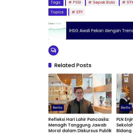
Tags:
PSSI
Sepak Bola
ST
Topics:
STY
IHSG Awali Pekan dengan Trend 
Related Posts
Berita
Berita
Refleksi Hari Lahir Pancasila:
PLN Enjin
Menagih Tanggung Jawab
Sekolah
Moral dalam Diskursus Publik
Bidang 