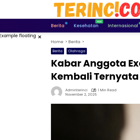
Skip
to
content
Berita
Kesehatan
Internasional
×
Home
Berita
Berita
Olahraga
Kabar Anggota Exc
Kembali Ternyata
Adminterinci
1 Min Read
November 2, 2025