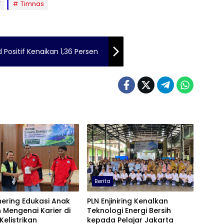
Y
Timnas
Positif Kenaikan 1,36 Persen
Berita
ering Edukasi Anak
PLN Enjiniring Kenalkan
 Mengenai Karier di
Teknologi Energi Bersih
Kelistrikan
kepada Pelajar Jakarta