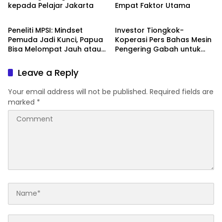
kepada Pelajar Jakarta
Empat Faktor Utama
Berita
Berita
Peneliti MPSI: Mindset
Investor Tiongkok-
Pemuda Jadi Kunci, Papua
Koperasi Pers Bahas Mesin
Bisa Melompat Jauh atau
Pengering Gabah untuk
Tertinggal
Dukung Pascapanen
Sumut
Leave a Reply
Your email address will not be published.
Required fields are
marked
*