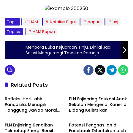
Tags:
HAM
Natalius Pigai
papua
unj
Topics:
HAM Papua
Menpora Buka Kejuaraan Tinju, Dinilai Jadi
Solusi Mengurangi Tawuran Remaja
Related Posts
Berita
Berita
Refleksi Hari Lahir
PLN Enjinering Edukasi Anak
Pancasila: Menagih
Sekolah Mengenai Karier di
Tanggung Jawab Moral
Bidang Kelistrikan
Berita
Berita
dalam Diskursus Publik
PLN Enjiniring Kenalkan
Potensi Penghasilan di
Teknologi Energi Bersih
Facebook Ditentukan oleh