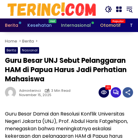
Skip
to
content
Berita
Kesehatan
Internasional
Otomotif
Tek
Home
Berita
Berita
Nasional
Guru Besar UNJ Sebut Pelanggaran
HAM di Papua Harus Jadi Perhatian
Mahasiswa
60
Adminterinci
3 Min Read
November 15, 2025
Guru Besar Damai dan Resolusi Konflik Universitas
Negeri Jakarta (UNJ), Prof. Abdul Haris Fatgehipon,
menegaskan bahwa meningkatnya eskalasi
kekerasan dan pelanggaran HAM di Papua harus