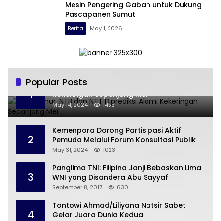
Mesin Pengering Gabah untuk Dukung
Pascapanen Sumut
Berita
May 1, 2026
Popular Posts
Jawa Timur, NTB dan NTT Diprediksi Alami
1
Kekeringan Sepanjang Mei
May 14, 2024
1453
Kemenpora Dorong Partisipasi Aktif
2
Pemuda Melalui Forum Konsultasi Publik
May 31, 2024
1023
Panglima TNI: Filipina Janji Bebaskan Lima
3
WNI yang Disandera Abu Sayyaf
September 8, 2017
630
Tontowi Ahmad/Liliyana Natsir Sabet
4
Gelar Juara Dunia Kedua