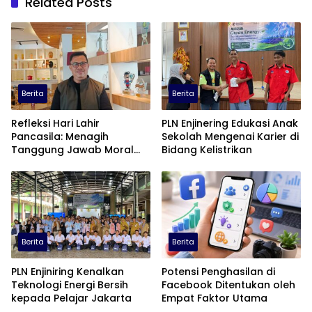
Related Posts
Berita
Berita
Refleksi Hari Lahir
PLN Enjinering Edukasi Anak
Pancasila: Menagih
Sekolah Mengenai Karier di
Tanggung Jawab Moral
Bidang Kelistrikan
dalam Diskursus Publik
Berita
Berita
PLN Enjiniring Kenalkan
Potensi Penghasilan di
Teknologi Energi Bersih
Facebook Ditentukan oleh
kepada Pelajar Jakarta
Empat Faktor Utama