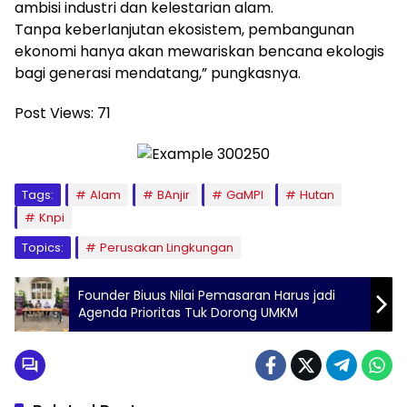
ambisi industri dan kelestarian alam.
Tanpa keberlanjutan ekosistem, pembangunan
ekonomi hanya akan mewariskan bencana ekologis
bagi generasi mendatang,” pungkasnya.
Post Views:
71
Tags:
Alam
BAnjir
GaMPI
Hutan
Knpi
Topics:
Perusakan Lingkungan
Founder Biuus Nilai Pemasaran Harus jadi
Agenda Prioritas Tuk Dorong UMKM