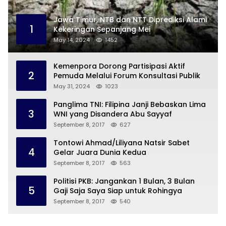
Jawa Timur, NTB dan NTT Diprediksi Alami
1
Kekeringan Sepanjang Mei
May 14, 2024
1452
Kemenpora Dorong Partisipasi Aktif
2
Pemuda Melalui Forum Konsultasi Publik
May 31, 2024
1023
Panglima TNI: Filipina Janji Bebaskan Lima
3
WNI yang Disandera Abu Sayyaf
September 8, 2017
627
Tontowi Ahmad/Liliyana Natsir Sabet
4
Gelar Juara Dunia Kedua
September 8, 2017
563
Politisi PKB: Jangankan 1 Bulan, 3 Bulan
5
Gaji Saja Saya Siap untuk Rohingya
September 8, 2017
540