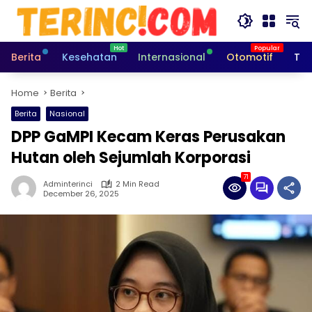
Skip
to
content
Berita
Kesehatan
Internasional
Otomotif
Tek
Home
Berita
Berita
Nasional
DPP GaMPI Kecam Keras Perusakan
Hutan oleh Sejumlah Korporasi
71
Adminterinci
2 Min Read
December 26, 2025