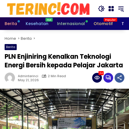
Skip
to
content
Berita
Kesehatan
Internasional
Otomotif
Tek
Home
Berita
Berita
PLN Enjiniring Kenalkan Teknologi
Energi Bersih kepada Pelajar Jakarta
34
Adminterinci
2 Min Read
May 21, 2026