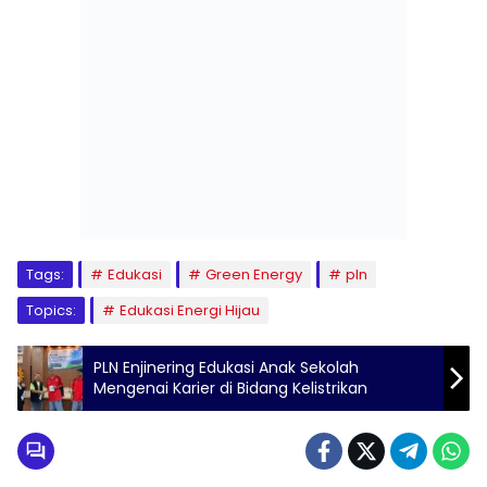
Tags:
Edukasi
Green Energy
pln
Topics:
Edukasi Energi Hijau
PLN Enjinering Edukasi Anak Sekolah
Mengenai Karier di Bidang Kelistrikan