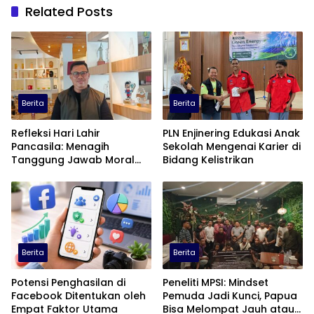
Related Posts
Berita
Berita
Refleksi Hari Lahir
PLN Enjinering Edukasi Anak
Pancasila: Menagih
Sekolah Mengenai Karier di
Tanggung Jawab Moral
Bidang Kelistrikan
dalam Diskursus Publik
Berita
Berita
Potensi Penghasilan di
Peneliti MPSI: Mindset
Facebook Ditentukan oleh
Pemuda Jadi Kunci, Papua
Empat Faktor Utama
Bisa Melompat Jauh atau