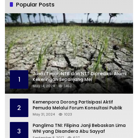
Popular Posts
Jawa Timur, NTB dan NTT Diprediksi Alami
1
Kekeringan Sepanjang Mei
May 14, 2024
1452
Kemenpora Dorong Partisipasi Aktif
2
Pemuda Melalui Forum Konsultasi Publik
May 31, 2024
1023
Panglima TNI: Filipina Janji Bebaskan Lima
3
WNI yang Disandera Abu Sayyaf
September 8, 2017
627