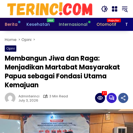
Skip
to
content
Berita
Kesehatan
Internasional
Otomotif
Tek
Home
Opini
Opini
Membangun Jiwa dan Raga:
Menjadikan Martabat Masyarakat
Papua sebagai Fondasi Utama
Kemajuan
37
Adminterinci
3 Min Read
July 3, 2026