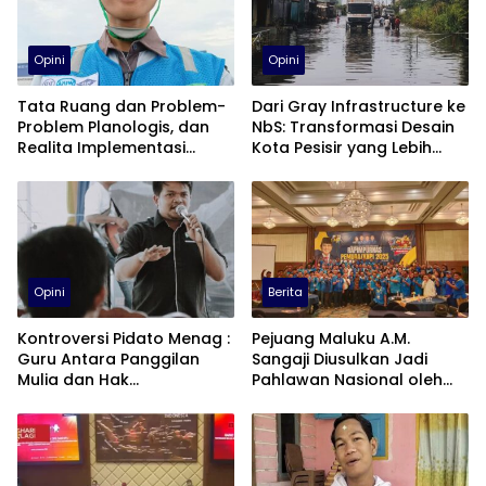
Opini
Opini
Tata Ruang dan Problem-
Dari Gray Infrastructure ke
Problem Planologis, dan
NbS: Transformasi Desain
Realita Implementasi
Kota Pesisir yang Lebih
Kebijakan
Adaptif
Opini
Berita
Kontroversi Pidato Menag :
Pejuang Maluku A.M.
Guru Antara Panggilan
Sangaji Diusulkan Jadi
Mulia dan Hak
Pahlawan Nasional oleh
Kesejahteraan
KNPI