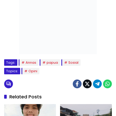
Tags:
Annas
papua
Sosial
Topics:
Opini
Related Posts