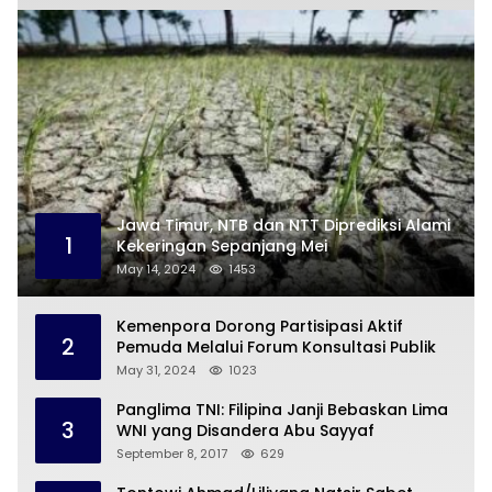
Jawa Timur, NTB dan NTT Diprediksi Alami
1
Kekeringan Sepanjang Mei
May 14, 2024
1453
Kemenpora Dorong Partisipasi Aktif
2
Pemuda Melalui Forum Konsultasi Publik
May 31, 2024
1023
Panglima TNI: Filipina Janji Bebaskan Lima
3
WNI yang Disandera Abu Sayyaf
September 8, 2017
629