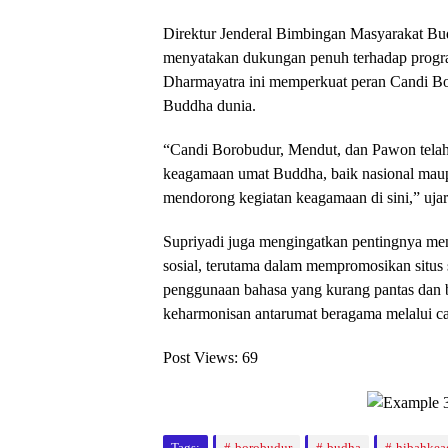
Direktur Jenderal Bimbingan Masyarakat Bu
menyatakan dukungan penuh terhadap progra
Dharmayatra ini memperkuat peran Candi Bor
Buddha dunia.
“Candi Borobudur, Mendut, dan Pawon telah 
keagamaan umat Buddha, baik nasional maupu
mendorong kegiatan keagamaan di sini,” uja
Supriyadi juga mengingatkan pentingnya men
sosial, terutama dalam mempromosikan situs
penggunaan bahasa yang kurang pantas dan 
keharmonisan antarumat beragama melalui cara
Post Views:
69
Tags:
borobudur
budha
hibahke