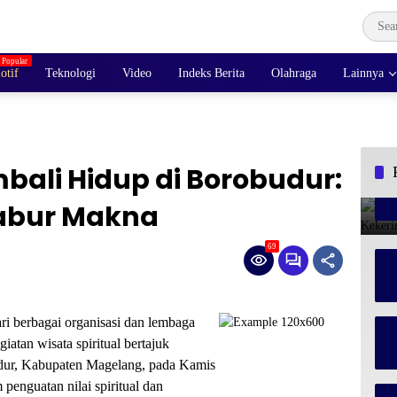
otif
Teknologi
Video
Indeks Berita
Olahraga
Lainnya
ali Hidup di Borobudur:
tabur Makna
69
i berbagai organisasi dan lembaga
atan wisata spiritual bertajuk
dur, Kabupaten Magelang, pada Kamis
penguatan nilai spiritual dan