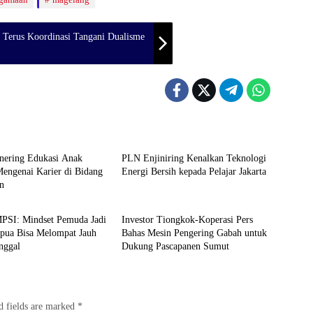
 Terus Koordinasi Tangani Dualisme
Berita
ring Edukasi Anak
PLN Enjiniring Kenalkan Teknologi
engenai Karier di Bidang
Energi Bersih kepada Pelajar Jakarta
an
Berita
MPSI: Mindset Pemuda Jadi
Investor Tiongkok-Koperasi Pers
apua Bisa Melompat Jauh
Bahas Mesin Pengering Gabah untuk
inggal
Dukung Pascapanen Sumut
d fields are marked
*