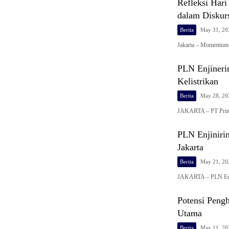
Refleksi Har
dalam Diskur
Berita
May 31, 20
Jakarta – Momentum 
PLN Enjineri
Kelistrikan
Berita
May 28, 20
JAKARTA – PT Prima
PLN Enjinirin
Jakarta
Berita
May 21, 20
JAKARTA – PLN Enji
Potensi Pengh
Utama
Berita
May 11, 20