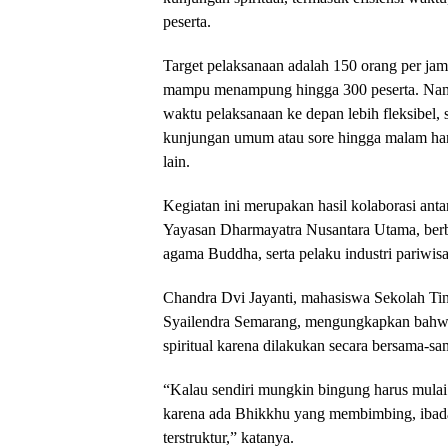
peserta.
Target pelaksanaan adalah 150 orang per ja
mampu menampung hingga 300 peserta. Nam
waktu pelaksanaan ke depan lebih fleksibel, 
kunjungan umum atau sore hingga malam har
lain.
Kegiatan ini merupakan hasil kolaborasi an
Yayasan Dharmayatra Nusantara Utama, berba
agama Buddha, serta pelaku industri pariwis
Chandra Dvi Jayanti, mahasiswa Sekolah 
Syailendra Semarang, mengungkapkan bahwa 
spiritual karena dilakukan secara bersama-sa
“Kalau sendiri mungkin bingung harus mulai d
karena ada Bhikkhu yang membimbing, ibada
terstruktur,” katanya.