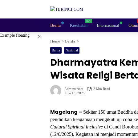
Skip
to
content
Berita
Kesehatan
Internasional
Otom
×
Home
Berita
Berita
Nasional
Dharmayatra Kemb
Wisata Religi Ber
Adminterinci
2 Min Read
June 13, 2025
Magelang –
Sekitar 150 umat Buddha dar
pendidikan keagamaan mengikuti uji coba kegi
Cultural Spiritual Inclusive
di Candi Borobu
(12/6/2025). Kegiatan ini menjadi momentum 