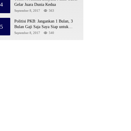
4
Gelar Juara Dunia Kedua
September 8, 2017
563
Politisi PKB: Jangankan 1 Bulan, 3
5
Bulan Gaji Saja Saya Siap untuk
Rohingya
September 8, 2017
540