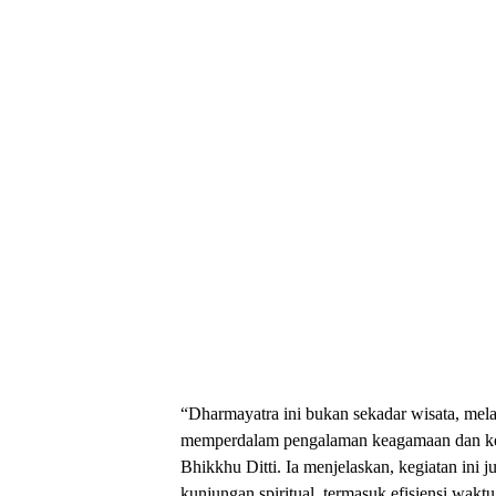
“Dharmayatra ini bukan sekadar wisata, melai
memperdalam pengalaman keagamaan dan ke
Bhikkhu Ditti. Ia menjelaskan, kegiatan ini j
kunjungan spiritual, termasuk efisiensi wakt