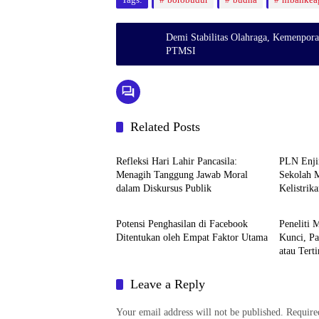
Demi Stabilitas Olahraga, Kemenpora
PTMSI
Related Posts
Berita
Berita
Refleksi Hari Lahir Pancasila:
PLN Enjine
Menagih Tanggung Jawab Moral
Sekolah M
dalam Diskursus Publik
Kelistrik
Berita
Berita
Potensi Penghasilan di Facebook
Peneliti 
Ditentukan oleh Empat Faktor Utama
Kunci, P
atau Tert
Leave a Reply
Your email address will not be published.
Require