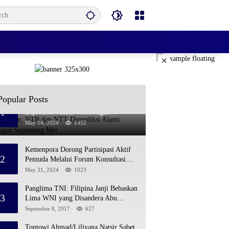
×
Popular Posts
Jawa Timur, NTB dan NTT
1
Diprediksi Alami Kekeringan
Sepanjang Mei
May 14, 2024
1452
Kemenpora Dorong Partisipasi Aktif
2
Pemuda Melalui Forum Konsultasi
Publik
May 31, 2024
1023
Panglima TNI: Filipina Janji Bebaskan
3
Lima WNI yang Disandera Abu
Sayyaf
September 8, 2017
627
Tontowi Ahmad/Liliyana Natsir Sabet