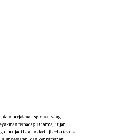
nkan perjalanan spiritual yang
yakinan terhadap Dharma,” ujar
uga menjadi bagian dari uji coba teknis
u, alur kegiatan, dan kenyamanan