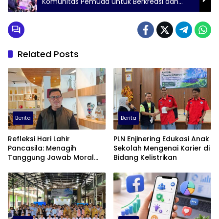
Komunitas Pemuda untuk Berkreasi dan
Berbagi Inspirasi
Related Posts
Berita
Berita
Refleksi Hari Lahir
PLN Enjinering Edukasi Anak
Pancasila: Menagih
Sekolah Mengenai Karier di
Tanggung Jawab Moral
Bidang Kelistrikan
dalam Diskursus Publik