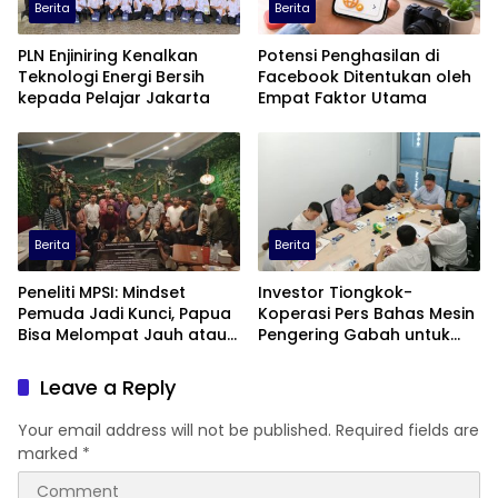
Berita
Berita
PLN Enjiniring Kenalkan
Potensi Penghasilan di
Teknologi Energi Bersih
Facebook Ditentukan oleh
kepada Pelajar Jakarta
Empat Faktor Utama
Berita
Berita
Peneliti MPSI: Mindset
Investor Tiongkok-
Pemuda Jadi Kunci, Papua
Koperasi Pers Bahas Mesin
Bisa Melompat Jauh atau
Pengering Gabah untuk
Tertinggal
Dukung Pascapanen
Sumut
Leave a Reply
Your email address will not be published.
Required fields are
marked
*