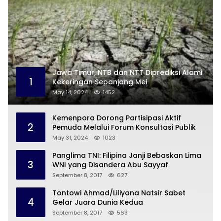
Jawa Timur, NTB dan NTT Diprediksi Alami
1
Kekeringan Sepanjang Mei
May 14, 2024
1452
Kemenpora Dorong Partisipasi Aktif
2
Pemuda Melalui Forum Konsultasi Publik
May 31, 2024
1023
Panglima TNI: Filipina Janji Bebaskan Lima
3
WNI yang Disandera Abu Sayyaf
September 8, 2017
627
Tontowi Ahmad/Liliyana Natsir Sabet
4
Gelar Juara Dunia Kedua
September 8, 2017
563