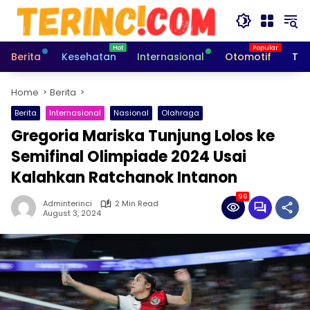
Skip
to
content
Berita
Kesehatan
Internasional
Otomotif
Tek
Home
Berita
Berita
Internasional
Nasional
Olahraga
Gregoria Mariska Tunjung Lolos ke
Semifinal Olimpiade 2024 Usai
Kalahkan Ratchanok Intanon
96
Adminterinci
2 Min Read
August 3, 2024