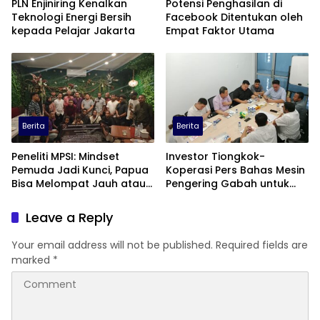
PLN Enjiniring Kenalkan
Potensi Penghasilan di
Teknologi Energi Bersih
Facebook Ditentukan oleh
kepada Pelajar Jakarta
Empat Faktor Utama
Berita
Berita
Peneliti MPSI: Mindset
Investor Tiongkok-
Pemuda Jadi Kunci, Papua
Koperasi Pers Bahas Mesin
Bisa Melompat Jauh atau
Pengering Gabah untuk
Tertinggal
Dukung Pascapanen
Sumut
Leave a Reply
Your email address will not be published.
Required fields are
marked
*