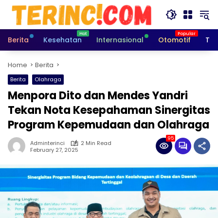
Skip
to
content
Berita
Kesehatan
Internasional
Otomotif
Tek
Home
Berita
Berita
Olahraga
Menpora Dito dan Mendes Yandri
Tekan Nota Kesepahaman Sinergitas
Program Kepemudaan dan Olahraga
95
Adminterinci
2 Min Read
February 27, 2025