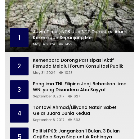
Jawa Timur, NTB dan NTT Diprediksi Alami
1
Kekeringan Sepanjang Mei
May 14, 2024
1452
Kemenpora Dorong Partisipasi Aktif
2
Pemuda Melalui Forum Konsultasi Publik
May 31, 2024
1023
Panglima TNI: Filipina Janji Bebaskan Lima
3
WNI yang Disandera Abu Sayyaf
September 8, 2017
627
Tontowi Ahmad/Liliyana Natsir Sabet
4
Gelar Juara Dunia Kedua
September 8, 2017
563
Politisi PKB: Jangankan 1 Bulan, 3 Bulan
5
Gaji Saja Saya Siap untuk Rohingya