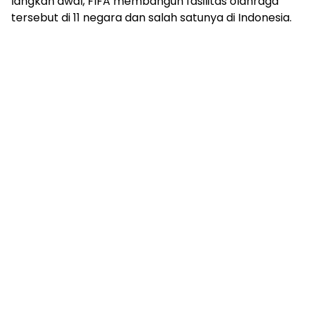
langkah awal, FIFA membangun fasilitas olahraga
tersebut di 11 negara dan salah satunya di Indonesia.