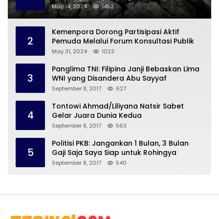
May 14, 2024
1452
Kemenpora Dorong Partisipasi Aktif
2
Pemuda Melalui Forum Konsultasi Publik
May 31, 2024
1023
Panglima TNI: Filipina Janji Bebaskan Lima
3
WNI yang Disandera Abu Sayyaf
September 8, 2017
627
Tontowi Ahmad/Liliyana Natsir Sabet
4
Gelar Juara Dunia Kedua
September 8, 2017
563
Politisi PKB: Jangankan 1 Bulan, 3 Bulan
5
Gaji Saja Saya Siap untuk Rohingya
September 8, 2017
540