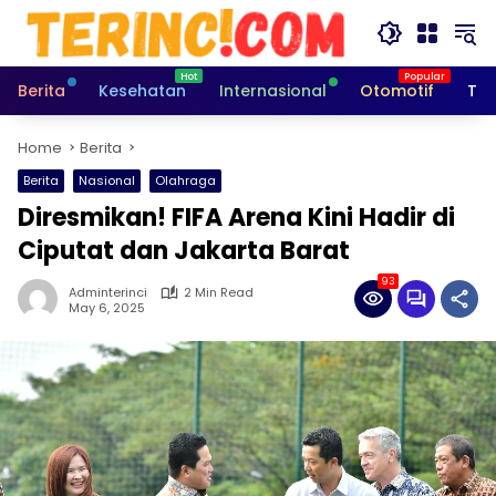
Skip
to
content
Berita
Kesehatan
Internasional
Otomotif
Tek
Home
Berita
Berita
Nasional
Olahraga
Diresmikan! FIFA Arena Kini Hadir di
Ciputat dan Jakarta Barat
93
Adminterinci
2 Min Read
May 6, 2025