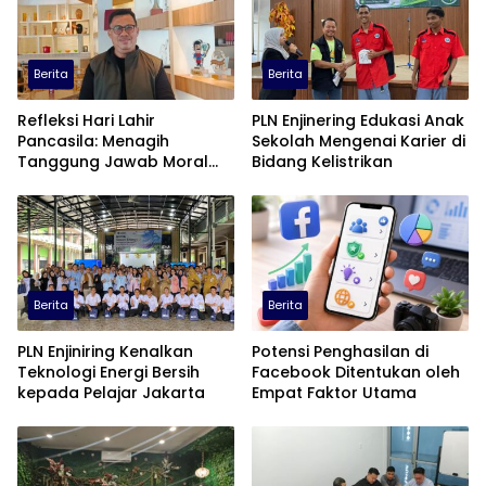
Berita
Berita
Refleksi Hari Lahir
PLN Enjinering Edukasi Anak
Pancasila: Menagih
Sekolah Mengenai Karier di
Tanggung Jawab Moral
Bidang Kelistrikan
dalam Diskursus Publik
Berita
Berita
PLN Enjiniring Kenalkan
Potensi Penghasilan di
Teknologi Energi Bersih
Facebook Ditentukan oleh
kepada Pelajar Jakarta
Empat Faktor Utama