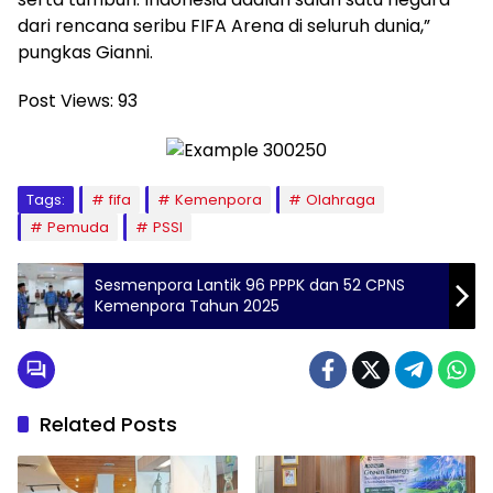
dari rencana seribu FIFA Arena di seluruh dunia,”
pungkas Gianni.
Post Views:
93
Tags:
fifa
Kemenpora
Olahraga
Pemuda
PSSI
Sesmenpora Lantik 96 PPPK dan 52 CPNS
Kemenpora Tahun 2025
Related Posts