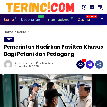
Skip
to
content
Berita
Kesehatan
Internasional
Otomotif
Tek
Home
Berita
Berita
Pemerintah Hadirkan Fasiltas Khusus
Bagi Petani dan Pedagang
57
Adminterinci
2 Min Read
November 5, 2025