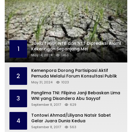
Jawa Timur, NTB dan NTT Diprediksi Alami
1
Kekeringan Sepanjang Mei
May 14, 2024
1453
Kemenpora Dorong Partisipasi Aktif
2
Pemuda Melalui Forum Konsultasi Publik
May 31, 2024
1023
Panglima TNI: Filipina Janji Bebaskan Lima
3
WNI yang Disandera Abu Sayyaf
September 8, 2017
629
Tontowi Ahmad/Liliyana Natsir Sabet
4
Gelar Juara Dunia Kedua
September 8, 2017
563