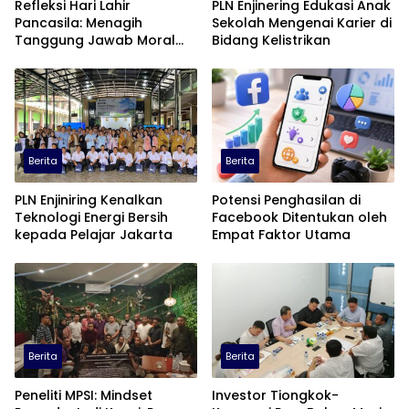
Refleksi Hari Lahir
PLN Enjinering Edukasi Anak
Pancasila: Menagih
Sekolah Mengenai Karier di
Tanggung Jawab Moral
Bidang Kelistrikan
dalam Diskursus Publik
Berita
Berita
PLN Enjiniring Kenalkan
Potensi Penghasilan di
Teknologi Energi Bersih
Facebook Ditentukan oleh
kepada Pelajar Jakarta
Empat Faktor Utama
Berita
Berita
Peneliti MPSI: Mindset
Investor Tiongkok-