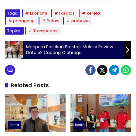
Tags:
Ekonomi
Fasilitas
kereta
pedagang
Petani
prabowo
Topics:
Transportasi
Menpora Pastikan Prestasi Melalui Review
Data 52 Cabang Olahraga
Related Posts
Berita
Berita