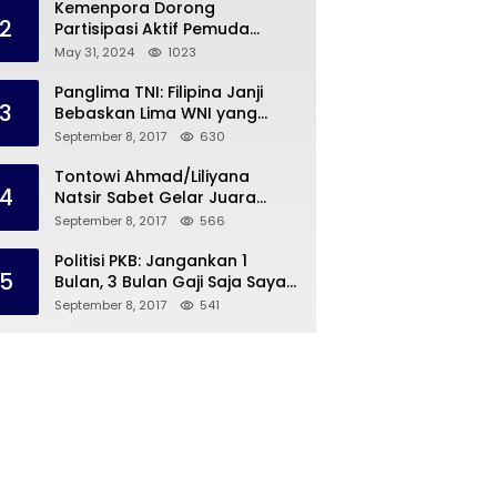
Kemenpora Dorong
2
Partisipasi Aktif Pemuda
Melalui Forum Konsultasi
May 31, 2024
1023
Publik
Panglima TNI: Filipina Janji
3
Bebaskan Lima WNI yang
Disandera Abu Sayyaf
September 8, 2017
630
Tontowi Ahmad/Liliyana
4
Natsir Sabet Gelar Juara
Dunia Kedua
September 8, 2017
566
Politisi PKB: Jangankan 1
5
Bulan, 3 Bulan Gaji Saja Saya
Siap untuk Rohingya
September 8, 2017
541