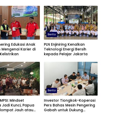
Berita
ering Edukasi Anak
PLN Enjiniring Kenalkan
 Mengenai Karier di
Teknologi Energi Bersih
Kelistrikan
kepada Pelajar Jakarta
Berita
 MPSI: Mindset
Investor Tiongkok-Koperasi
 Jadi Kunci, Papua
Pers Bahas Mesin Pengering
elompat Jauh atau
Gabah untuk Dukung