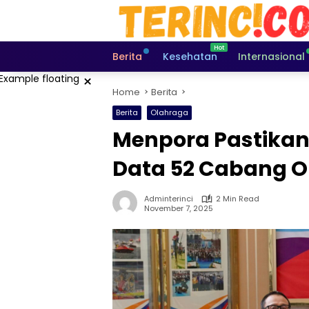
Skip
to
content
Berita
Kesehatan
Internasional
×
Home
Berita
Berita
Olahraga
Menpora Pastikan 
Data 52 Cabang 
Adminterinci
2 Min Read
November 7, 2025