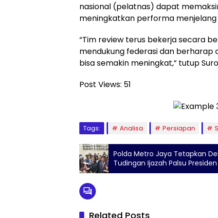
nasional (pelatnas) dapat memaks
meningkatkan performa menjelang
“Tim review terus bekerja secara be
mendukung federasi dan berharap a
bisa semakin meningkat,” tutup Suro
Post Views:
51
Tags:
Analisa
Persiapan
Polda Metro Jaya Tetapkan D
Tudingan Ijazah Palsu Presiden
Related Posts