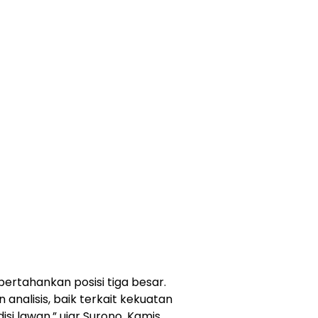
rtahankan posisi tiga besar.
 analisis, baik terkait kekuatan
si lawan,” ujar Surono, Kamis