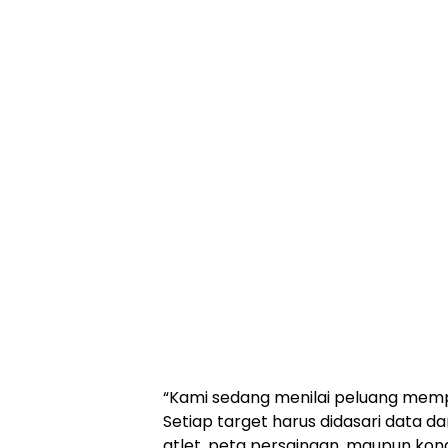
“Kami sedang menilai peluang mempe
Setiap target harus didasari data dan
atlet, peta persaingan, maupun kondi