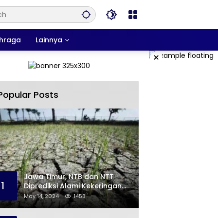
hraga
Lainnya
×
Popular Posts
Jawa Timur, NTB dan NTT
1
Diprediksi Alami Kekeringan
Sepanjang Mei
May 14, 2024
1453