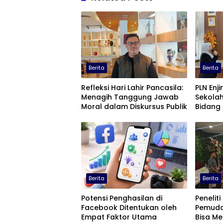
Berita
Berita
Refleksi Hari Lahir Pancasila:
PLN Enjin
Menagih Tanggung Jawab
Sekolah
Moral dalam Diskursus Publik
Bidang 
Berita
Berita
Potensi Penghasilan di
Peneliti
Facebook Ditentukan oleh
Pemuda
Empat Faktor Utama
Bisa M