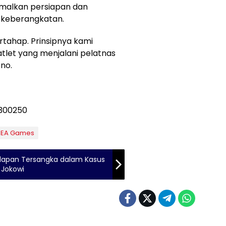
imalkan persiapan dan
 keberangkatan.
rtahap. Prinsipnya kami
tlet yang menjalani pelatnas
no.
SEA Games
elapan Tersangka dalam Kasus
 Jokowi