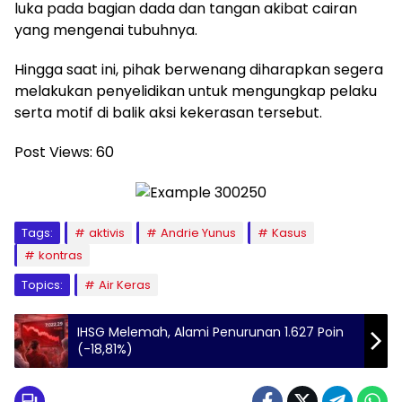
luka pada bagian dada dan tangan akibat cairan
yang mengenai tubuhnya.
Hingga saat ini, pihak berwenang diharapkan segera
melakukan penyelidikan untuk mengungkap pelaku
serta motif di balik aksi kekerasan tersebut.
Post Views:
60
Tags:
aktivis
Andrie Yunus
Kasus
kontras
Topics:
Air Keras
IHSG Melemah, Alami Penurunan 1.627 Poin
(-18,81%)