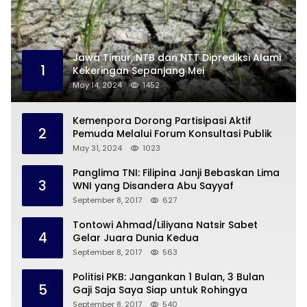
Jawa Timur, NTB dan NTT Diprediksi Alami
1
Kekeringan Sepanjang Mei
May 14, 2024
1452
Kemenpora Dorong Partisipasi Aktif
2
Pemuda Melalui Forum Konsultasi Publik
May 31, 2024
1023
Panglima TNI: Filipina Janji Bebaskan Lima
3
WNI yang Disandera Abu Sayyaf
September 8, 2017
627
Tontowi Ahmad/Liliyana Natsir Sabet
4
Gelar Juara Dunia Kedua
September 8, 2017
563
Politisi PKB: Jangankan 1 Bulan, 3 Bulan
5
Gaji Saja Saya Siap untuk Rohingya
September 8, 2017
540