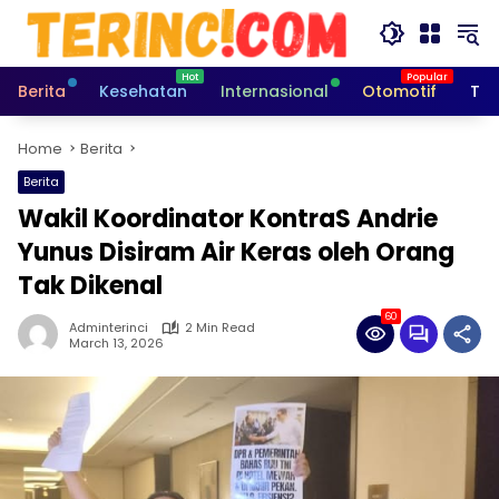
Skip
to
content
Berita
Kesehatan
Internasional
Otomotif
Tek
Home
Berita
Berita
Wakil Koordinator KontraS Andrie
Yunus Disiram Air Keras oleh Orang
Tak Dikenal
60
Adminterinci
2 Min Read
March 13, 2026