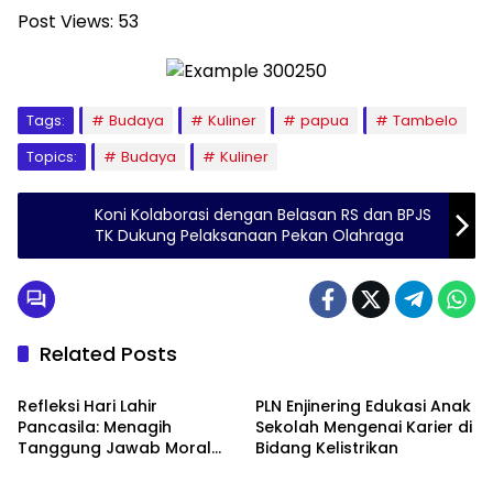
Post Views:
53
Tags:
Budaya
Kuliner
papua
Tambelo
Topics:
Budaya
Kuliner
Koni Kolaborasi dengan Belasan RS dan BPJS
TK Dukung Pelaksanaan Pekan Olahraga
Related Posts
Berita
Berita
Refleksi Hari Lahir
PLN Enjinering Edukasi Anak
Pancasila: Menagih
Sekolah Mengenai Karier di
Tanggung Jawab Moral
Bidang Kelistrikan
Berita
Berita
dalam Diskursus Publik