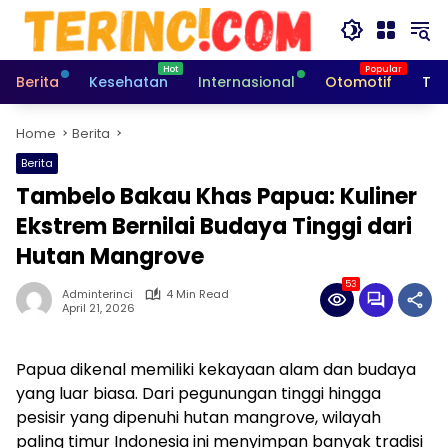
Skip
to
content
Berita
Kesehatan
Internasional
Otomotif
Tek
Home
Berita
Berita
Tambelo Bakau Khas Papua: Kuliner
Ekstrem Bernilai Budaya Tinggi dari
Hutan Mangrove
53
Adminterinci
4 Min Read
April 21, 2026
Papua dikenal memiliki kekayaan alam dan budaya
yang luar biasa. Dari pegunungan tinggi hingga
pesisir yang dipenuhi hutan mangrove, wilayah
paling timur Indonesia ini menyimpan banyak tradisi