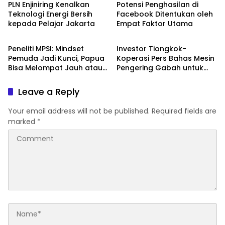
PLN Enjiniring Kenalkan
Potensi Penghasilan di
Teknologi Energi Bersih
Facebook Ditentukan oleh
kepada Pelajar Jakarta
Empat Faktor Utama
Berita
Berita
Peneliti MPSI: Mindset
Investor Tiongkok-
Pemuda Jadi Kunci, Papua
Koperasi Pers Bahas Mesin
Bisa Melompat Jauh atau
Pengering Gabah untuk
Tertinggal
Dukung Pascapanen
Sumut
Leave a Reply
Your email address will not be published.
Required fields are
marked
*