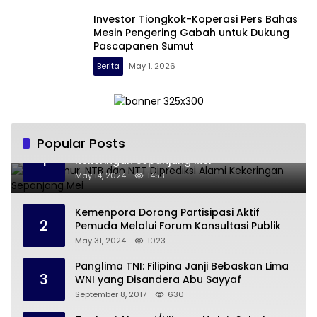
Investor Tiongkok-Koperasi Pers Bahas
Mesin Pengering Gabah untuk Dukung
Pascapanen Sumut
Berita
May 1, 2026
Popular Posts
Jawa Timur, NTB dan NTT Diprediksi Alami
1
Kekeringan Sepanjang Mei
May 14, 2024
1453
Kemenpora Dorong Partisipasi Aktif
2
Pemuda Melalui Forum Konsultasi Publik
May 31, 2024
1023
Panglima TNI: Filipina Janji Bebaskan Lima
3
WNI yang Disandera Abu Sayyaf
September 8, 2017
630